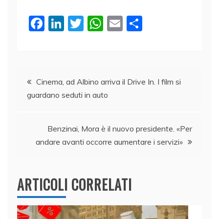
F
Li
T
W
E
C
a
n
w
h
m
o
c
k
itt
at
ai
n
e
e
er
s
l
di
Navigazione
b
dI
A
vi
Cinema, ad Albino arriva il Drive In. I film si
guardano seduti in auto
o
n
p
di
articoli
o
p
k
Benzinai, Mora è il nuovo presidente. «Per
andare avanti occorre aumentare i servizi»
ARTICOLI CORRELATI