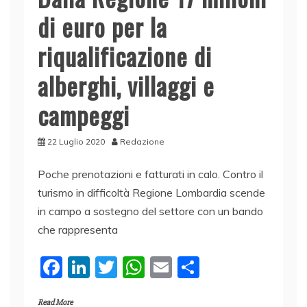
di euro per la
riqualificazione di
alberghi, villaggi e
campeggi
22 Luglio 2020
Redazione
Poche prenotazioni e fatturati in calo. Contro il
turismo in difficoltà Regione Lombardia scende
in campo a sostegno del settore con un bando
che rappresenta
F
Li
T
W
E
C
a
n
w
h
m
o
Read More