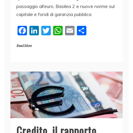
passaggio all’euro, Basilea 2 e nuove norme sul
capitale e fondi di garanzia pubblica
F
Li
T
W
E
C
a
n
w
h
m
o
Read More
c
k
itt
at
ai
n
e
e
er
s
l
di
b
dI
A
vi
o
n
p
di
o
p
k
Credito, il rapporto