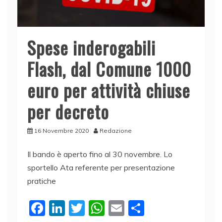
Spese inderogabili
Flash, dal Comune 1000
euro per attività chiuse
per decreto
16 Novembre 2020
Redazione
Il bando è aperto fino al 30 novembre. Lo
sportello Ata referente per presentazione
pratiche
F
Li
T
W
E
C