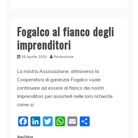
e
e
er
s
l
di
b
dI
A
vi
o
n
p
di
Fogalco al fianco degli
o
p
imprenditori
k
26 Aprile 2020
Redazione
La nostra Associazione, attraverso la
Cooperativa di garanzia Fogalco vuole
continuare ad essere al fianco dei nostri
Imprenditori, per assisterli nelle loro richieste
come si
F
Li
T
W
E
C
a
n
w
h
m
o
Read More