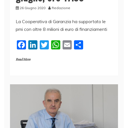
26 Giugno 2020
Redazione
La Cooperativa di Garanzia ha supportato le
pmi con oltre 8 milioni di euro di finanziamenti
F
Li
T
W
E
C
a
n
w
h
m
o
Read More
c
k
itt
at
ai
n
e
e
er
s
l
di
b
dI
A
vi
o
n
p
di
o
p
k