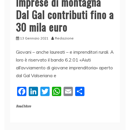
Imprese di montagna
Dal Gal contributi fino a
30 mila euro
13 Gennaio 2021
Redazione
Giovani – anche laureati – e imprenditori rurali. A
loro è riservato il bando 6.2.01 «Aiuti
all’avviamento di giovane imprenditoria» aperto
dal Gal Valseriana e
F
Li
T
W
E
C
a
n
w
h
m
o
Read More
c
k
itt
at
ai
n
e
e
er
s
l
di
b
dI
A
vi