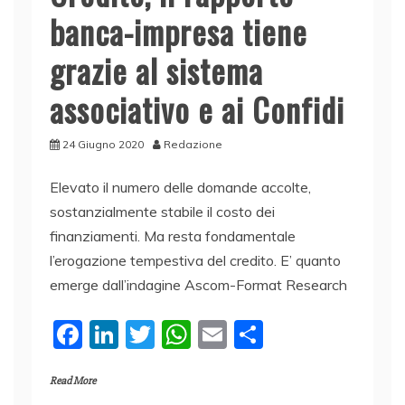
banca-impresa tiene
grazie al sistema
associativo e ai Confidi
24 Giugno 2020
Redazione
Elevato il numero delle domande accolte,
sostanzialmente stabile il costo dei
finanziamenti. Ma resta fondamentale
l’erogazione tempestiva del credito. E’ quanto
emerge dall’indagine Ascom-Format Research
F
Li
T
W
E
C
a
n
w
h
m
o
Read More
c
k
itt
at
ai
n