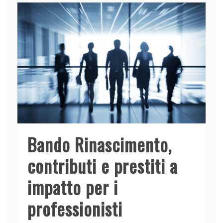
o
n
p
di
o
p
k
Bando Rinascimento,
contributi e prestiti a
impatto per i
professionisti