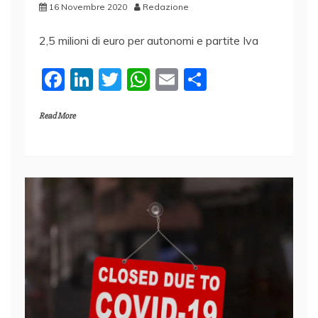
16 Novembre 2020
Redazione
2,5 milioni di euro per autonomi e partite Iva
F
Li
T
W
E
C
a
n
w
h
m
o
Read More
c
k
itt
at
ai
n
e
e
er
s
l
di
b
dI
A
vi
o
n
p
di
o
p
k