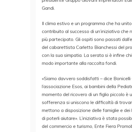
presidente Gruppo Giovani Imprenditori Edili
Gandi.
Il clima estivo e un programma che ha unit
contribuito al successo di un’iniziativa ch
più partecipato. Gli ospiti sono passati dall’
del cabarettista Carletto Bianchessi del pr
con la sua simpatia. La serata si è infine chi
modo importante alla raccolta fondi.
«Siamo davvero soddisfatti – dice Bonicelli 
l’associazione Esos, ai bambini della Pediatr
momento del ricovero di un figlio piccolo è 
sofferenza si uniscono le difficoltà di trovar
mettono a disposizione delle famiglie e dei b
di poterli aiutare». L’iniziativa è stata possi
del commercio e turismo, Ente Fiera Promob