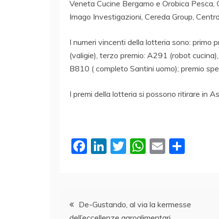
Veneta Cucine Bergamo e Orobica Pesca, Cea
Imago Investigazioni, Cereda Group, Centro 
I numeri vincenti della lotteria sono: prim
(valigie), terzo premio: A291 (robot cucina)
B810 ( completo Santini uomo); premio spe
I premi della lotteria si possono ritirare in
F
Li
T
W
E
C
a
n
w
h
m
o
c
k
itt
at
ai
n
e
e
er
s
l
di
Navigazione
b
dI
A
vi
De-Gustando, al via la kermesse
dell’eccellenze agroalimentari