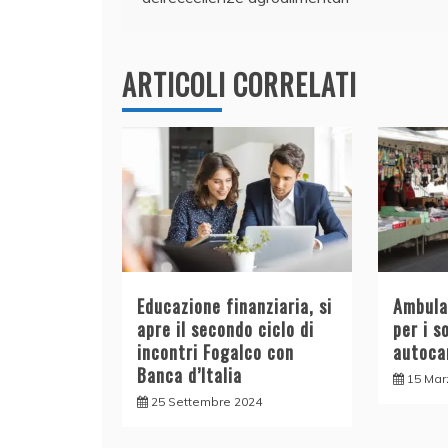
o
n
p
di
articoli
o
p
k
ARTICOLI CORRELATI
Educazione finanziaria, si
Ambulan
apre il secondo ciclo di
per i s
incontri Fogalco con
autoca
Banca d’Italia
15 Mar
25 Settembre 2024