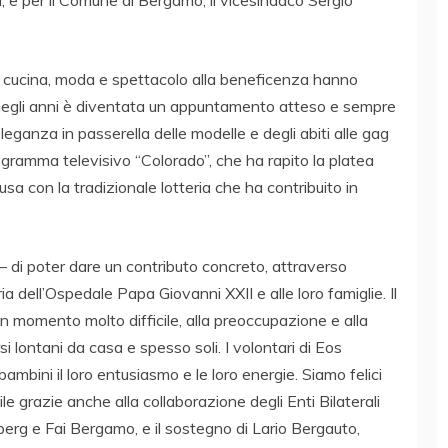
, e per il Comune di Bergamo, il vicesindaco Sergio
o cucina, moda e spettacolo alla beneficenza hanno
e negli anni è diventata un appuntamento atteso e sempre
eleganza in passerella delle modelle e degli abiti alle gag
ogramma televisivo “Colorado”, che ha rapito la platea
usa con la tradizionale lotteria che ha contribuito in
– di poter dare un contributo concreto, attraverso
ia dell’Ospedale Papa Giovanni XXII e alle loro famiglie. Il
un momento molto difficile, alla preoccupazione e alla
si lontani da casa e spesso soli. I volontari di Eos
ambini il loro entusiasmo e le loro energie. Siamo felici
bile grazie anche alla collaborazione degli Enti Bilaterali
erg e Fai Bergamo, e il sostegno di Lario Bergauto,