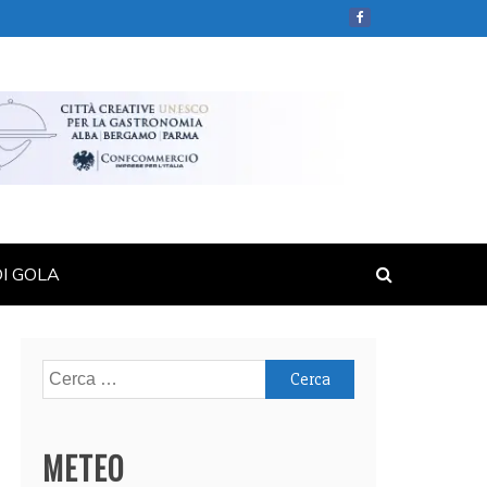
DI GOLA
Ricerca
per:
METEO