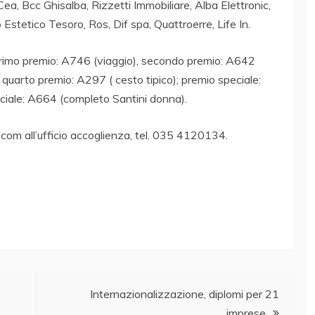
, Bcc Ghisalba, Rizzetti Immobiliare, Alba Elettronic,
Estetico Tesoro, Ros, Dif spa, Quattroerre, Life In.
o primo premio: A746 (viaggio), secondo premio: A642
, quarto premio: A297 ( cesto tipico); premio speciale:
ciale: A664 (completo Santini donna).
 Ascom all’ufficio accoglienza, tel. 035 4120134.
Internazionalizzazione, diplomi per 21
imprese