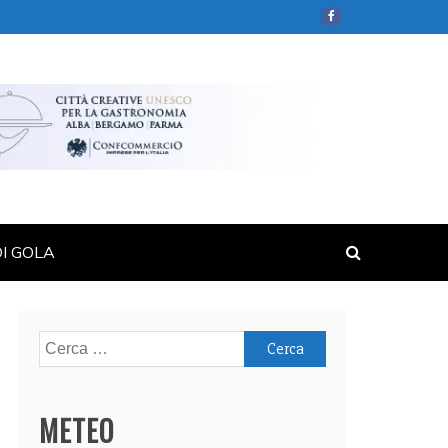
DI GOLA
Ricerca
per:
METEO