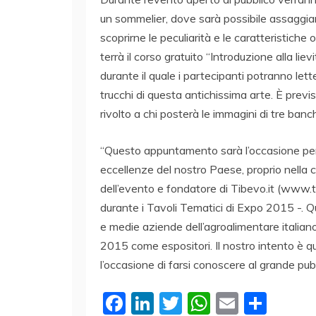
un sommelier, dove sarà possibile assaggiar
scoprirne le peculiarità e le caratteristiche 
terrà il corso gratuito “Introduzione alla liev
durante il quale i partecipanti potranno lett
trucchi di questa antichissima arte. È previ
rivolto a chi posterà le immagini di tre banc
“Questo appuntamento sarà l’occasione per 
eccellenze del nostro Paese, proprio nella 
dell’evento e fondatore di Tibevo.it (www.tib
durante i Tavoli Tematici di Expo 2015 -. Q
e medie aziende dell’agroalimentare italia
2015 come espositori. Il nostro intento è quel
l’occasione di farsi conoscere al grande pubb
F
Li
T
W
E
C