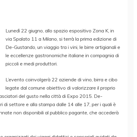
Lunedì 22 giugno, allo spazio espositivo Zona K, in
via Spalato 11 a Milano, si terrà la prima edizione di
De-Gustando, un viaggio tra i vini, le birre artigianali e
le eccellenze gastronomiche italiane in compagnia di
piccoli e medi produttori.
L’evento coinvolgerà 22 aziende di vino, birra e cibo
legate dal comune obiettivo di valorizzare il proprio
asciatori del gusto nella città di Expo 2015. De-
 di settore e alla stampa dalle 14 alle 17, per i quali è
annate non disponibili al pubblico pagante, che accederà
 organizzati dei viaggi didattici e sensoriali guidati da