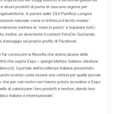
e alcuni prodotti di punta di ciascuna regione per
organolettiche. A partire dalle 19 il Panificio Longoni
itazione naturale: come si rinfresca il lievito madre”,
eralmente mettere le “mani in pasta” e imparare tutti i
sto, inoltre, un divertente il contest FotoDe-Gustando,
hi d’assaggio sul proprio profilo di Facebook.
far conoscere la filosofia che anima alcune delle
città che ospita Expo – spiega Matteo Galiano, ideatore
evo.it), il portale dell’eccellenze italiane presentato
uesto evento vuole essere una vetrina per quelle piccole
no, che per vari motivi non hanno potuto accedere a Expo
lo di valorizzare i loro prodotti e territori, dando loro
lico italiano e internazionale”.