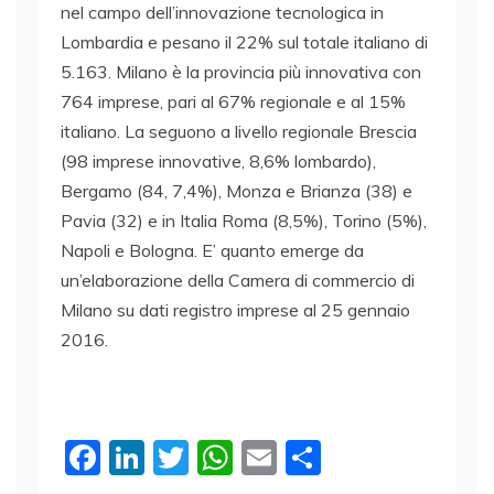
nel campo dell’innovazione tecnologica in
Lombardia e pesano il 22% sul totale italiano di
5.163. Milano è la provincia più innovativa con
764 imprese, pari al 67% regionale e al 15%
italiano. La seguono a livello regionale Brescia
(98 imprese innovative, 8,6% lombardo),
Bergamo (84, 7,4%), Monza e Brianza (38) e
Pavia (32) e in Italia Roma (8,5%), Torino (5%),
Napoli e Bologna. E’ quanto emerge da
un’elaborazione della Camera di commercio di
Milano su dati registro imprese al 25 gennaio
2016.
F
Li
T
W
E
C
a
n
w
h
m
o