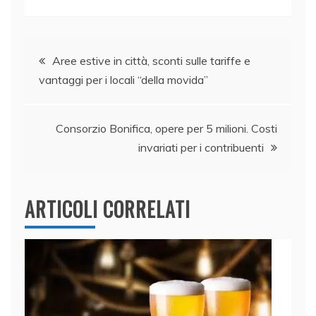
c
k
itt
at
ai
n
e
e
er
s
l
di
Navigazione
b
dI
A
vi
Aree estive in città, sconti sulle tariffe e
vantaggi per i locali “della movida”
o
n
p
di
articoli
o
p
k
Consorzio Bonifica, opere per 5 milioni. Costi
invariati per i contribuenti
ARTICOLI CORRELATI