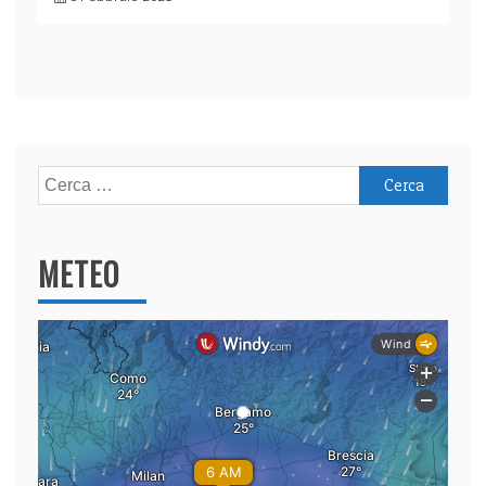
Ricerca
per:
METEO