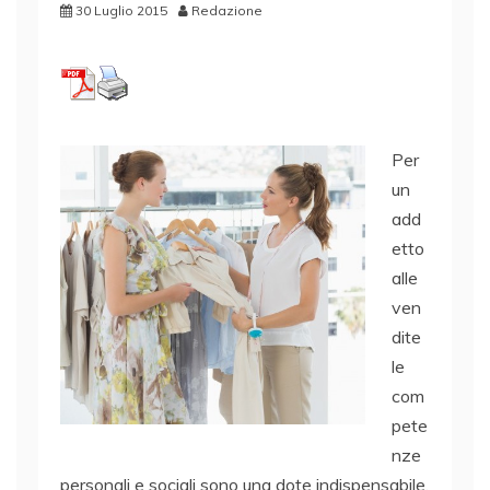
30 Luglio 2015
Redazione
Per
un
add
etto
alle
ven
dite
le
com
pete
nze
personali e sociali sono una dote indispensabile,