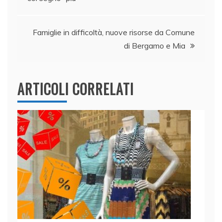
articoli
o
p
k
Famiglie in difficoltà, nuove risorse da Comune
di Bergamo e Mia
ARTICOLI CORRELATI