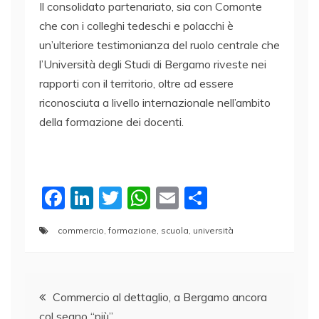
Il consolidato partenariato, sia con Comonte
che con i colleghi tedeschi e polacchi è
un’ulteriore testimonianza del ruolo centrale che
l’Università degli Studi di Bergamo riveste nei
rapporti con il territorio, oltre ad essere
riconosciuta a livello internazionale nell’ambito
della formazione dei docenti.
F
Li
T
W
E
C
a
n
w
h
m
o
commercio
,
formazione
,
scuola
,
università
c
k
itt
at
ai
n
e
e
er
s
l
di
Navigazione
b
dI
A
vi
Commercio al dettaglio, a Bergamo ancora
o
n
p
di
col segno “più”