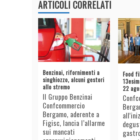
ARTICOLI CORRELATI
Benzinai, rifornimenti a
Food fi
singhiozzo, alcuni gestori
13esima
allo stremo
22 ago
Il Gruppo Benzinai
Confc
Confcommercio
Berga
Bergamo, aderente a
all'in
Figisc, lancia l’allarme
degust
sui mancati
gastro