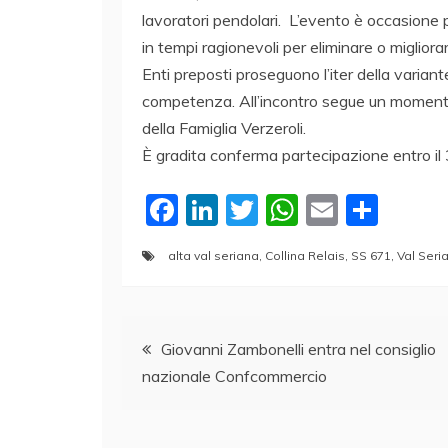
lavoratori pendolari. L’evento è occasione 
in tempi ragionevoli per eliminare o migliorar
Enti preposti proseguono l’iter della variant
competenza. All’incontro segue un momento 
della Famiglia Verzeroli.
È gradita conferma partecipazione entro il
F
Li
T
W
E
C
a
n
w
h
m
o
alta val seriana
,
Collina Relais
,
SS 671
,
Val Seri
c
k
itt
at
ai
n
e
e
er
s
l
di
Navigazione
b
dI
A
vi
Giovanni Zambonelli entra nel consiglio
o
n
p
di
nazionale Confcommercio
articoli
o
p
k