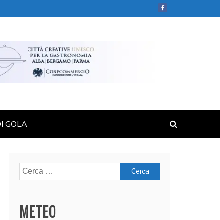
DI GOLA
Ricerca
per:
METEO