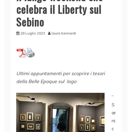
celebra il Liberty sul
Sebino
28 Luglio 2023
laura bernardi
Ultimi appuntamenti per scoprire i tesori
della Belle Epoque sul lago
“
S
ar
ni
c