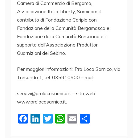
Camera di Commercio di Bergamo,
Associazione Italia Liberty, Sarnicom, il
contributo di Fondazione Cariplo con
Fondazione della Comunità Bergamasca e
Fondazione della Comunità Bresciana e il
supporto dell’Associazione Produttori
Guarnizioni del Sebino.
Per maggiori informazioni: Pro Loco Sarnico, via
Tresanda 1, tel. 035910900 – mail
servizi@prolocosarnico.it – sito web
www.prolocosarnico.it.
F
Li
T
W
E
C
a
n
w
h
m
o