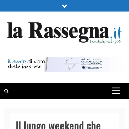
Skip
to
content
LA RASSEGNA
PORTALE DI ECONOMIA E FINANZA
Il lungo weekend che