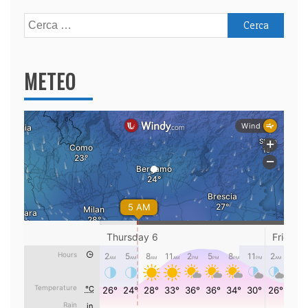
Ricerca
per:
METEO