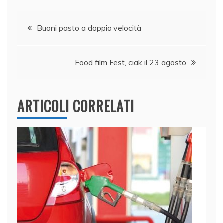
c
k
itt
at
ai
n
e
e
er
s
l
di
Navigazione
b
dI
A
vi
Buoni pasto a doppia velocità
o
n
p
di
articoli
o
p
Food film Fest, ciak il 23 agosto
k
ARTICOLI CORRELATI