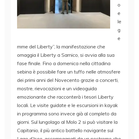
o
e
le
g
e
mme del Liberty”, la manifestazione che
omaggia il Liberty a Sarnico, si avvia alla sua
fase finale. Fino a domenica nella cittadina
sebina è possibile fare un tuffo nelle atmosfere
dei primi anni del Novecento grazie a concerti,
mostre, rievocazioni e un videoguida
emozionante che racconterà i tesori Liberty
locali. Le visite guidate e le escursioni in kayak
in programma sono invece già al completo da
giorni. Sul lungolago al Molo 2 si può visitare la
Capitanio, il più antico battello navigante sul
Lago d’Iseo, accompagnati da un nostromo che