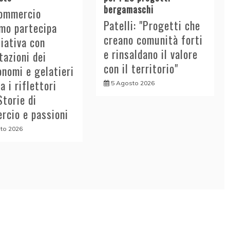
bergamaschi
ommercio
Patelli: "Progetti che
mo partecipa
creano comunità forti
iziativa con
e rinsaldano il valore
azioni dei
con il territorio"
nomi e gelatieri
a i riflettori
5 Agosto 2026
Storie di
rcio e passioni
to 2026