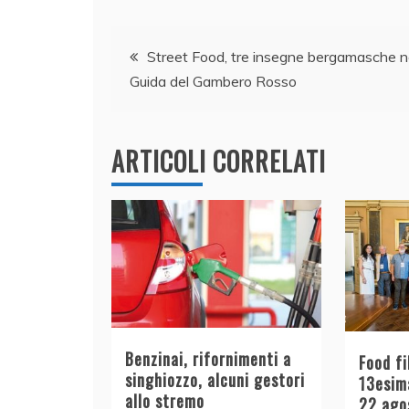
c
k
itt
at
ai
n
e
e
er
s
l
di
Navigazione
b
dI
A
vi
Street Food, tre insegne bergamasche n
Guida del Gambero Rosso
o
n
p
di
articoli
o
p
k
ARTICOLI CORRELATI
Benzinai, rifornimenti a
Food fi
singhiozzo, alcuni gestori
13esima
allo stremo
22 ago