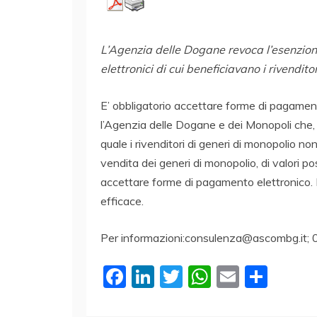
L’Agenzia delle Dogane revoca l’esenzion
elettronici di cui beneficiavano i rivenditor
E’ obbligatorio accettare forme di pagament
l’Agenzia delle Dogane e dei Monopoli che, n
quale i rivenditori di generi di monopolio nonch
vendita dei generi di monopolio, di valori pos
accettare forme di pagamento elettronico. L
efficace.
Per informazioni:consulenza@ascombg.it;
F
Li
T
W
E
C
a
n
w
h
m
o