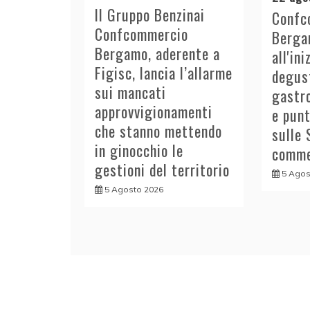
Il Gruppo Benzinai
Confc
Confcommercio
Berga
Bergamo, aderente a
all'in
Figisc, lancia l’allarme
degust
sui mancati
gastro
approvvigionamenti
e punt
che stanno mettendo
sulle 
in ginocchio le
comme
gestioni del territorio
5 Agos
5 Agosto 2026