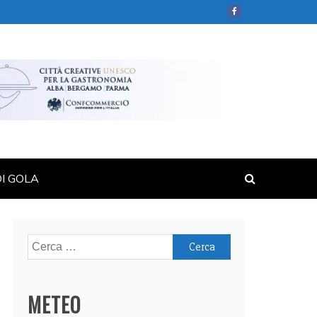
DI GOLA
Ricerca
per:
METEO