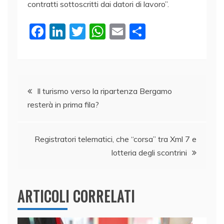
contratti sottoscritti dai datori di lavoro”.
F
Li
T
W
E
C
a
n
w
h
m
o
c
k
itt
at
ai
n
e
e
er
s
l
di
Navigazione
b
dI
A
vi
Il turismo verso la ripartenza Bergamo
resterà in prima fila?
o
n
p
di
articoli
o
p
k
Registratori telematici, che “corsa” tra Xml 7 e
lotteria degli scontrini
ARTICOLI CORRELATI