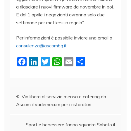
a rilasciare i nuovi firmware da novembre in poi.
E dal 1 aprile i negozianti avranno solo due
settimane per mettersi in regola”.
Per informazioni è possibile inviare una email a
consulenza@ascombg.it
F
Li
T
W
E
C
a
n
w
h
m
o
c
k
itt
at
ai
n
e
e
er
s
l
di
Navigazione
b
dI
A
vi
Via libera al servizio mensa e catering da
Ascom il vademecum per i ristoratori
o
n
p
di
articoli
o
p
k
Sport e benessere fanno squadra Sabato il