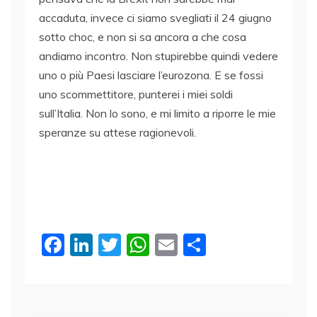
accaduta, invece ci siamo svegliati il 24 giugno
sotto choc, e non si sa ancora a che cosa
andiamo incontro. Non stupirebbe quindi vedere
uno o più Paesi lasciare l’eurozona. E se fossi
uno scommettitore, punterei i miei soldi
sull’Italia. Non lo sono, e mi limito a riporre le mie
speranze su attese ragionevoli.
F
Li
T
W
E
C
a
n
w
h
m
o
c
k
itt
at
ai
n
e
e
er
s
l
di