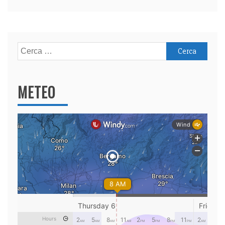
Ricerca
per:
METEO