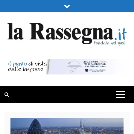
Skip
to
content
LA RASSEGNA
PORTALE DI ECONOMIA E FINANZA