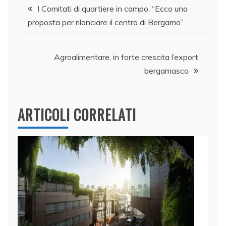
Navigazione
b
dI
A
vi
I Comitati di quartiere in campo. “Ecco una
proposta per rilanciare il centro di Bergamo”
o
n
p
di
articoli
o
p
k
Agroalimentare, in forte crescita l’export
bergamasco
ARTICOLI CORRELATI