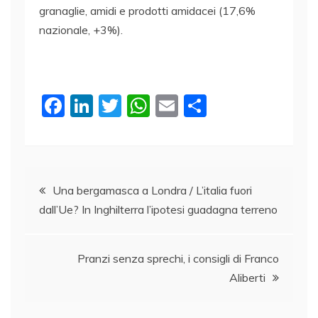
granaglie, amidi e prodotti amidacei (17,6%
nazionale, +3%).
F
Li
T
W
E
C
a
n
w
h
m
o
c
k
itt
at
ai
n
e
e
er
s
l
di
Navigazione
b
dI
A
vi
Una bergamasca a Londra / L’italia fuori
dall’Ue? In Inghilterra l’ipotesi guadagna terreno
o
n
p
di
articoli
o
p
k
Pranzi senza sprechi, i consigli di Franco
Aliberti