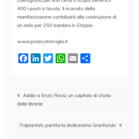
400 i posti a tavola. Il ricavato della
manifestazione contribuirà alla costruzione di
un asilo per 250 bambini in Etiopia.
www.prolocotreviglio.it
F
Li
T
W
E
C
a
n
w
h
m
o
c
k
itt
at
ai
n
e
e
er
s
l
di
Navigazione
b
dI
A
vi
Addio a Enzo Rossi, un capitolo di storia
delle librerie
o
n
p
di
articoli
o
p
k
Trapiantati, partita la dodicesima Granfondo