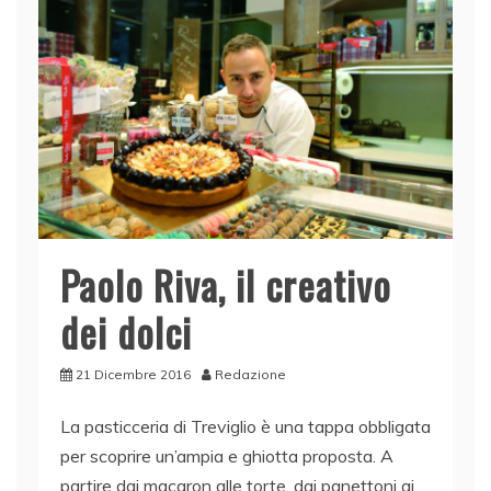
o
p
k
Paolo Riva, il creativo
dei dolci
21 Dicembre 2016
Redazione
La pasticceria di Treviglio è una tappa obbligata
per scoprire un’ampia e ghiotta proposta. A
partire dai macaron alle torte, dai panettoni ai