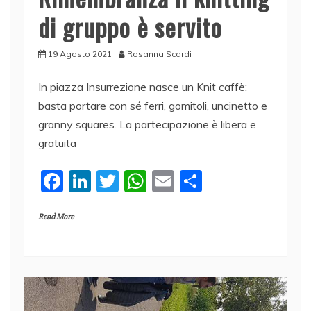
di gruppo è servito
19 Agosto 2021
Rosanna Scardi
In piazza Insurrezione nasce un Knit caffè:
basta portare con sé ferri, gomitoli, uncinetto e
granny squares. La partecipazione è libera e
gratuita
F
Li
T
W
E
C
a
n
w
h
m
o
Read More
c
k
itt
at
ai
n
e
e
er
s
l
di
b
dI
A
vi
o
n
p
di