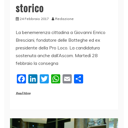
storico
24 Febbraio 2017
Redazione
La benemerenza cittadina a Giovanni Enrico
Bresciani, fondatore delle Botteghe ed ex
presidente della Pro Loco. La candidatura
sostenuta anche dall’Ascom. Martedì 28
febbraio la consegna
F
Li
T
W
E
C
a
n
w
h
m
o
Read More
c
k
itt
at
ai
n
e
e
er
s
l
di
b
dI
A
vi
o
n
p
di