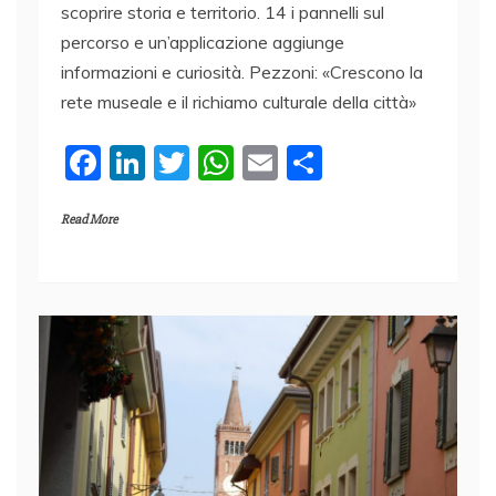
scoprire storia e territorio. 14 i pannelli sul
percorso e un’applicazione aggiunge
informazioni e curiosità. Pezzoni: «Crescono la
rete museale e il richiamo culturale della città»
F
Li
T
W
E
C
a
n
w
h
m
o
Read More
c
k
itt
at
ai
n
e
e
er
s
l
di
b
dI
A
vi
o
n
p
di
o
p
k