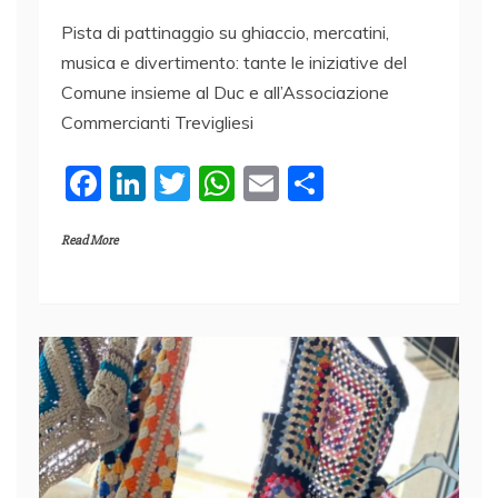
Pista di pattinaggio su ghiaccio, mercatini,
musica e divertimento: tante le iniziative del
Comune insieme al Duc e all’Associazione
Commercianti Trevigliesi
F
Li
T
W
E
C
a
n
w
h
m
o
Read More
c
k
itt
at
ai
n
e
e
er
s
l
di
b
dI
A
vi
o
n
p
di
o
p
k