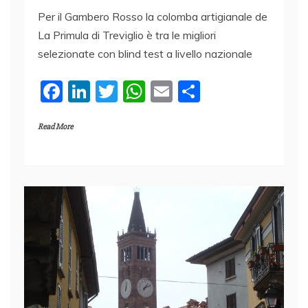
Per il Gambero Rosso la colomba artigianale de
La Primula di Treviglio è tra le migliori
selezionate con blind test a livello nazionale
F
Li
T
W
E
C
a
n
w
h
m
o
Read More
c
k
itt
at
ai
n
e
e
er
s
l
di
b
dI
A
vi
o
n
p
di
o
p
k