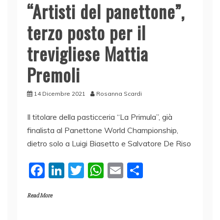
“Artisti del panettone”,
terzo posto per il
trevigliese Mattia
Premoli
14 Dicembre 2021
Rosanna Scardi
Il titolare della pasticceria “La Primula”, già
finalista al Panettone World Championship,
dietro solo a Luigi Biasetto e Salvatore De Riso
F
Li
T
W
E
C
a
n
w
h
m
o
Read More
c
k
itt
at
ai
n
e
e
er
s
l
di