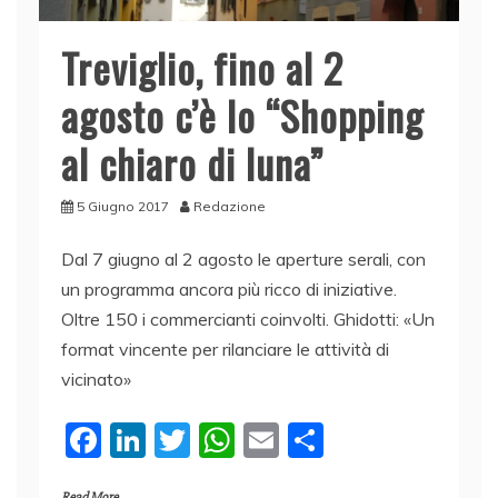
Treviglio, fino al 2
agosto c’è lo “Shopping
al chiaro di luna”
5 Giugno 2017
Redazione
Dal 7 giugno al 2 agosto le aperture serali, con
un programma ancora più ricco di iniziative.
Oltre 150 i commercianti coinvolti. Ghidotti: «Un
format vincente per rilanciare le attività di
vicinato»
F
Li
T
W
E
C
a
n
w
h
m
o
Read More