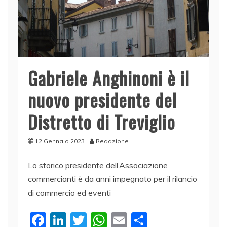
Gabriele Anghinoni è il
nuovo presidente del
Distretto di Treviglio
12 Gennaio 2023
Redazione
Lo storico presidente dell’Associazione
commercianti è da anni impegnato per il rilancio
di commercio ed eventi
F
Li
T
W
E
C