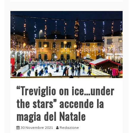
b
dI
A
vi
o
n
p
di
o
p
k
“Treviglio on ice…under
the stars” accende la
magia del Natale
30 Novembre 2021
Redazione