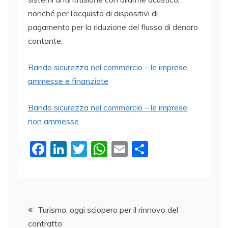
nonché per l’acquisto di dispositivi di
pagamento per la riduzione del flusso di denaro
contante.
Bando sicurezza nel commercio – le imprese
ammesse e finanziate
Bando sicurezza nel commercio – le imprese
non ammesse
F
Li
T
W
E
C
a
n
w
h
m
o
c
k
itt
at
ai
n
e
e
er
s
l
di
Navigazione
b
dI
A
vi
Turismo, oggi sciopero per il rinnovo del
contratto