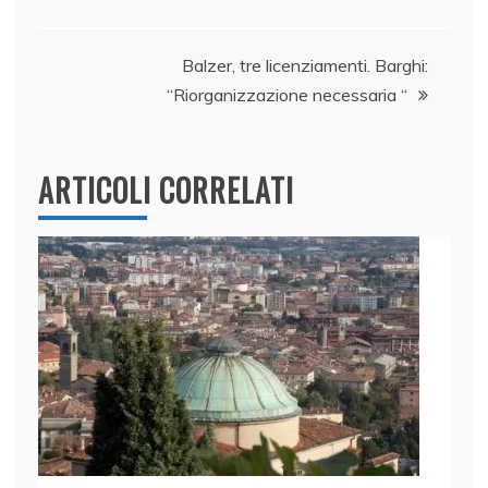
o
n
p
di
articoli
o
p
k
Balzer, tre licenziamenti. Barghi:
“Riorganizzazione necessaria “
ARTICOLI CORRELATI