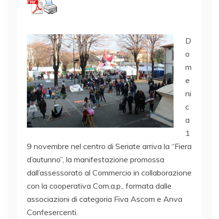
D
o
m
e
ni
c
a
1
9 novembre nel centro di Seriate arriva la “Fiera
d’autunno”, la manifestazione promossa
dall’assessorato al Commercio in collaborazione
con la cooperativa Com.a.p., formata dalle
associazioni di categoria Fiva Ascom e Anva
Confesercenti.