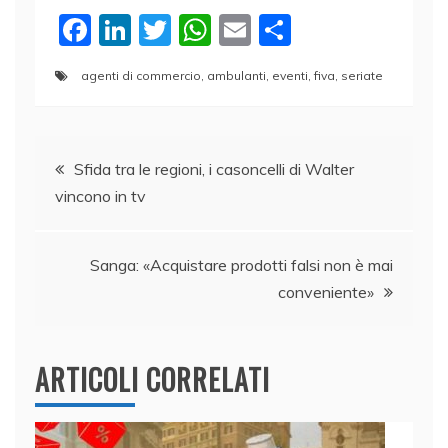
F
Li
T
W
E
C
a
n
w
h
m
o
agenti di commercio
,
ambulanti
,
eventi
,
fiva
,
seriate
c
k
itt
at
ai
n
e
e
er
s
l
di
Navigazione
b
dI
A
vi
Sfida tra le regioni, i casoncelli di Walter
o
n
p
di
vincono in tv
articoli
o
p
k
Sanga: «Acquistare prodotti falsi non è mai
conveniente»
ARTICOLI CORRELATI