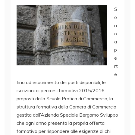
S
o
n
o
a
p
e
rt
e
fino ad esaurimento dei posti disponibili, le
iscrizioni ai percorsi formativi 2015/2016
proposti dalla Scuola Pratica di Commercio, la
struttura formativa della Camera di Commercio
gestita dall’Azienda Speciale Bergamo Sviluppo
che ogni anno presenta la propria offerta
formativa per rispondere alle esigenze di chi