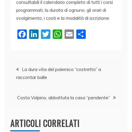
consultabili il calendario completo di tutti i corsi
programmati, la durata di ognuno, gli orari di
svolgimento, i costi e la modalità di iscrizione.
F
Li
T
W
E
C
a
n
w
h
m
o
c
k
itt
at
ai
n
e
e
er
s
l
di
Navigazione
b
dI
A
vi
La dura vita del polemico “costretto” a
raccontar balle
o
n
p
di
articoli
o
p
k
Costa Volpino, abbattuta la casa “pendente”
ARTICOLI CORRELATI