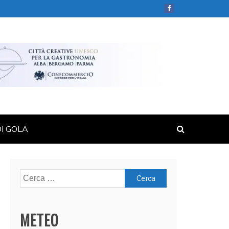
DI GOLA
Ricerca
per:
METEO