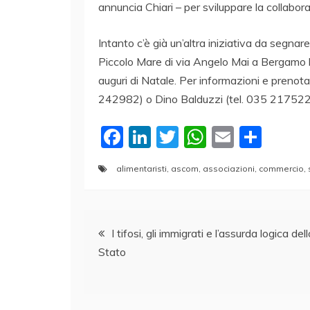
annuncia Chiari – per sviluppare la collabor
Intanto c’è già un’altra iniziativa da segna
Piccolo Mare di via Angelo Mai a Bergamo l
auguri di Natale. Per informazioni e prenota
242982) o Dino Balduzzi (tel. 035 217522
F
Li
T
W
E
C
a
n
w
h
m
o
alimentaristi
,
ascom
,
associazioni
,
commercio
,
c
k
itt
at
ai
n
e
e
er
s
l
di
Navigazione
b
dI
A
vi
I tifosi, gli immigrati e l’assurda logica dell
o
n
p
di
Stato
articoli
o
p
k