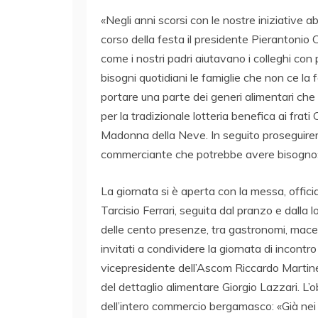
«Negli anni scorsi con le nostre iniziative 
corso della festa il presidente Pierantonio Chi
come i nostri padri aiutavano i colleghi con 
bisogni quotidiani le famiglie che non ce la
portare una parte dei generi alimentari ch
per la tradizionale lotteria benefica ai frat
Madonna della Neve. In seguito proseguire
commerciante che potrebbe avere bisogno
La giornata si è aperta con la messa, offici
Tarcisio Ferrari, seguita dal pranzo e dalla 
delle cento presenze, tra gastronomi, macell
invitati a condividere la giornata di incontr
vicepresidente dell’Ascom Riccardo Martinelli
del dettaglio alimentare Giorgio Lazzari. L’
dell’intero commercio bergamasco: «Già nei pr