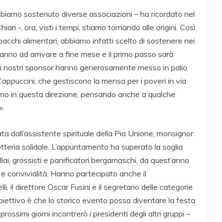
abbiamo sostenuto diverse associazioni – ha ricordato nel
ari -, ora, visti i tempi, stiamo tornando alle origini. Così
pacchi alimentari, abbiamo infatti scelto di sostenere nei
 fanno ad arrivare a fine mese e il primo passo sarà
e i nostri sponsor hanno generosamente messo in palio
i Cappuccini, che gestiscono la mensa per i poveri in via
mo in questa direzione, pensando anche a qualche
».
ata dall’assistente spirituale della Pia Unione, monsignor
lotteria solidale. L’appuntamento ha superato la soglia
ai, grossisti e panificatori bergamaschi, da quest’anno
o e convivialità. Hanno partecipato anche il
, il direttore Oscar Fusini e il segretario delle categorie
obiettivo è che lo storico evento possa diventare la festa
ossimi giorni incontrerò i presidenti degli altri gruppi –