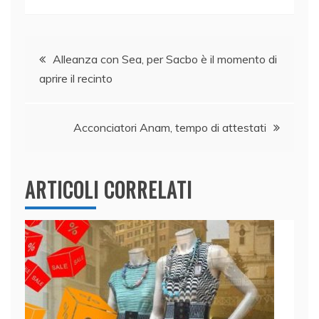
c
k
itt
at
ai
n
e
e
er
s
l
di
Navigazione
b
dI
A
vi
Alleanza con Sea, per Sacbo è il momento di
aprire il recinto
o
n
p
di
articoli
o
p
k
Acconciatori Anam, tempo di attestati
ARTICOLI CORRELATI