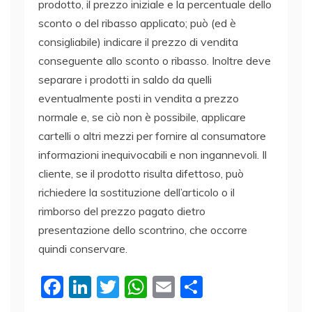
prodotto, il prezzo iniziale e la percentuale dello
sconto o del ribasso applicato; può (ed è
consigliabile) indicare il prezzo di vendita
conseguente allo sconto o ribasso. Inoltre deve
separare i prodotti in saldo da quelli
eventualmente posti in vendita a prezzo
normale e, se ciò non è possibile, applicare
cartelli o altri mezzi per fornire al consumatore
informazioni inequivocabili e non ingannevoli. Il
cliente, se il prodotto risulta difettoso, può
richiedere la sostituzione dell’articolo o il
rimborso del prezzo pagato dietro
presentazione dello scontrino, che occorre
quindi conservare.
F
Li
T
W
E
C
a
n
w
h
m
o