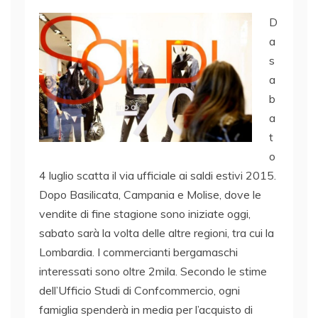
D
a
s
a
b
a
t
o
4 luglio scatta il via ufficiale ai saldi estivi 2015.
Dopo Basilicata, Campania e Molise, dove le
vendite di fine stagione sono iniziate oggi,
sabato sarà la volta delle altre regioni, tra cui la
Lombardia. I commercianti bergamaschi
interessati sono oltre 2mila. Secondo le stime
dell’Ufficio Studi di Confcommercio, ogni
famiglia spenderà in media per l’acquisto di