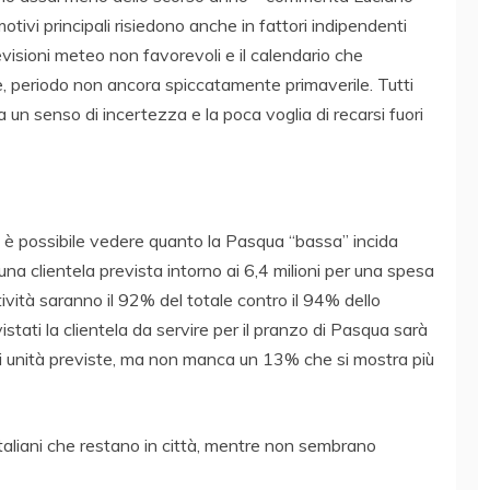
motivi principali risiedono anche in fattori indipendenti
evisioni meteo non favorevoli e il calendario che
le, periodo non ancora spiccatamente primaverile. Tutti
un senso di incertezza e la poca voglia di recarsi fuori
e, è possibile vedere quanto la Pasqua “bassa” incida
i una clientela prevista intorno ai 6,4 milioni per una spesa
attività saranno il 92% del totale contro il 94% dello
istati la clientela da servire per il pranzo di Pasqua sarà
i di unità previste, ma non manca un 13% che si mostra più
taliani che restano in città, mentre non sembrano