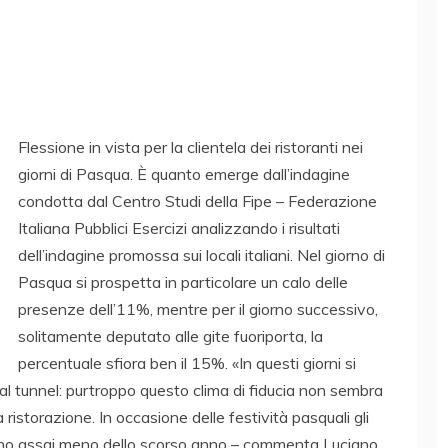
Flessione in vista per la clientela dei ristoranti nei
giorni di Pasqua. È quanto emerge dall’indagine
condotta dal Centro Studi della Fipe – Federazione
Italiana Pubblici Esercizi analizzando i risultati
dell’indagine promossa sui locali italiani. Nel giorno di
Pasqua si prospetta in particolare un calo delle
presenze dell’11%, mentre per il giorno successivo,
solitamente deputato alle gite fuoriporta, la
percentuale sfiora ben il 15%. «In questi giorni si
o al tunnel: purtroppo questo clima di fiducia non sembra
 ristorazione. In occasione delle festività pasquali gli
anno assai meno dello scorso anno – commenta Luciano