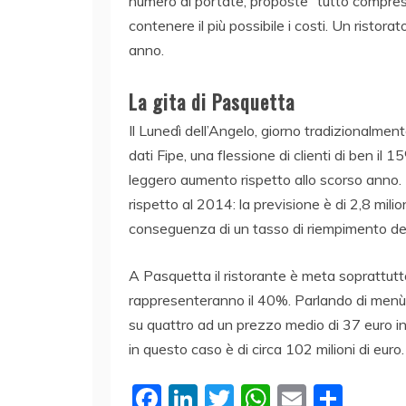
numero di portate, proposte “tutto compreso”
contenere il più possibile i costi. Un ristor
anno.
La gita di Pasquetta
Il Lunedì dell’Angelo, giorno tradizionalment
dati Fipe, una flessione di clienti di ben il 
leggero aumento rispetto allo scorso anno. 
rispetto al 2014: la previsione è di 2,8 mil
conseguenza di un tasso di riempimento d
A Pasquetta il ristorante è meta soprattutto di
rappresenteranno il 40%. Parlando di menù, l
su quattro ad un prezzo medio di 37 euro in
in questo caso è di circa 102 milioni di euro.
F
Li
T
W
E
C