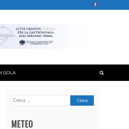
DI GOLA
Ricerca
per:
METEO