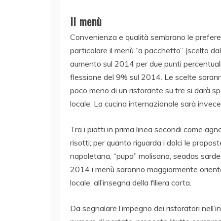
Il menù
Convenienza e qualità sembrano le prefere
particolare il menù “a pacchetto” (scelto da
aumento sul 2014 per due punti percentuali.
flessione del 9% sul 2014. Le scelte saran
poco meno di un ristorante su tre si darà s
locale. La cucina internazionale sarà invece
Tra i piatti in prima linea secondi come agne
risotti; per quanto riguarda i dolci le propo
napoletana, “pupa” molisana, seadas sarde, 
2014 i menù saranno maggiormente orientati
locale, all’insegna della filiera corta.
Da segnalare l’impegno dei ristoratori nell’