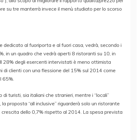
), allo scopo di migliorare il rapporto qualità/prezzo per
atore su tre manterrà invece il menù studiato per lo scorso
e dedicato al fuoriporta e al fuori casa, vedrà, secondo i
15%, in un quadro che vedrà aperti 8 ristoranti su 10, in
Il 28% degli esercenti intervistati è meno ottimista
ioni di clienti con una flessione del 15% sul 2014 come
el 65%.
 turisti, sia italiani che stranieri, mentre i “locali”
a proposta “all inclusive” riguarderà solo un ristorante
 crescita dello 0,7% rispetto al 2014. La spesa prevista