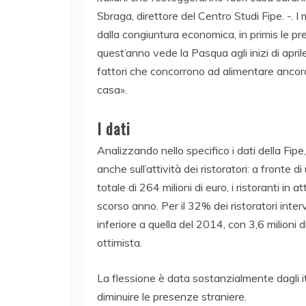
Sbraga, direttore del Centro Studi Fipe. -. I 
dalla congiuntura economica, in primis le pr
quest’anno vede la Pasqua agli inizi di apri
fattori che concorrono ad alimentare ancora 
casa».
I dati
Analizzando nello specifico i dati della Fip
anche sull’attività dei ristoratori: a fronte d
totale di 264 milioni di euro, i ristoranti in 
scorso anno. Per il 32% dei ristoratori interv
inferiore a quella del 2014, con 3,6 milion
ottimista.
La flessione è data sostanzialmente dagli i
diminuire le presenze straniere.