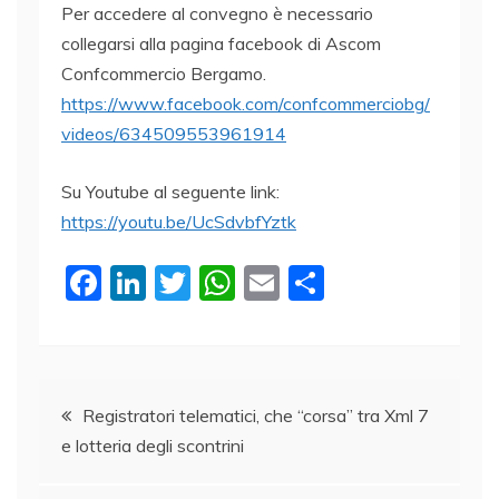
Per accedere al convegno è necessario
collegarsi alla pagina facebook di Ascom
Confcommercio Bergamo.
https://www.facebook.com/confcommerciobg/
videos/634509553961914
Su Youtube al seguente link:
https://youtu.be/UcSdvbfYztk
F
Li
T
W
E
C
a
n
w
h
m
o
c
k
itt
at
ai
n
e
e
er
s
l
di
Navigazione
b
dI
A
vi
Registratori telematici, che “corsa” tra Xml 7
e lotteria degli scontrini
o
n
p
di
articoli
o
p