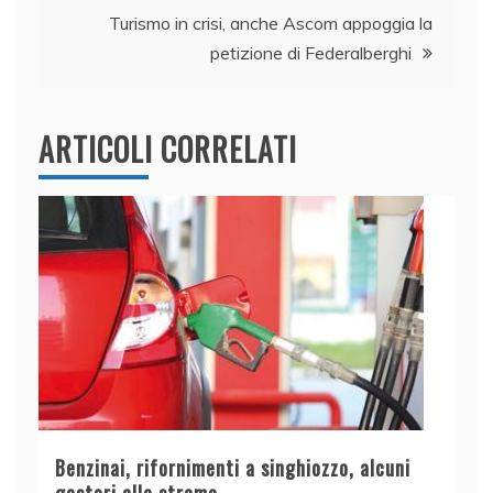
k
Turismo in crisi, anche Ascom appoggia la
petizione di Federalberghi
ARTICOLI CORRELATI
Benzinai, rifornimenti a singhiozzo, alcuni