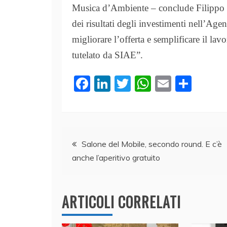
Musica d’Ambiente – conclude Filippo S
dei risultati degli investimenti nell’Agen
migliorare l’offerta e semplificare il lavo
tutelato da SIAE”.
F
Li
T
W
E
C
a
n
w
h
m
o
c
k
itt
at
ai
n
e
e
er
s
l
di
Navigazione
b
dI
A
vi
Salone del Mobile, secondo round. E c’è
anche l’aperitivo gratuito
o
n
p
di
articoli
o
p
k
ARTICOLI CORRELATI