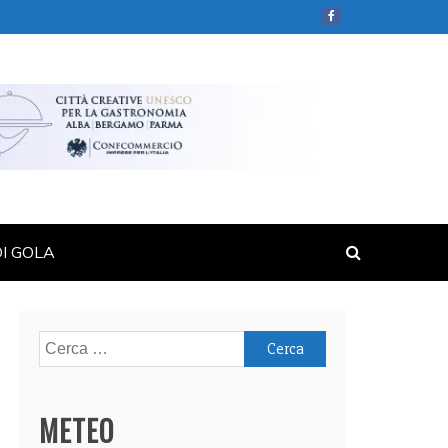
DI GOLA
Ricerca
per:
METEO