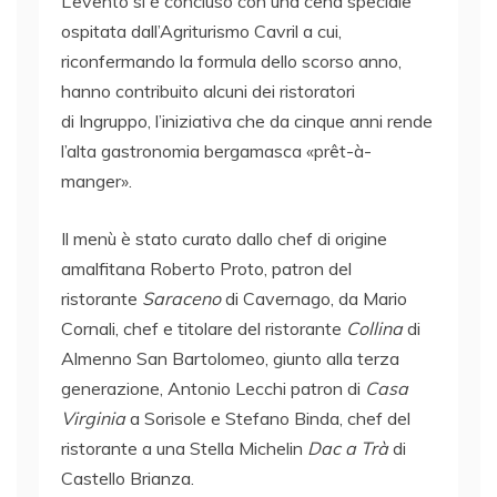
L’evento si è concluso con una cena speciale
ospitata dall’Agriturismo Cavril a cui,
riconfermando la formula dello scorso anno,
hanno contribuito alcuni dei ristoratori
di Ingruppo, l’iniziativa che da cinque anni rende
l’alta gastronomia bergamasca «prêt-à-
manger».
Il menù è stato curato dallo chef di origine
amalfitana Roberto Proto, patron del
ristorante
Saraceno
di Cavernago, da Mario
Cornali, chef e titolare del ristorante
Collina
di
Almenno San Bartolomeo, giunto alla terza
generazione, Antonio Lecchi patron di
Casa
Virginia
a Sorisole e Stefano Binda, chef del
ristorante a una Stella Michelin
Dac a Trà
di
Castello Brianza.