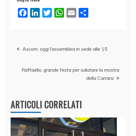
F
Li
T
W
E
C
a
n
w
h
m
o
c
k
itt
at
ai
n
e
e
er
s
l
di
Navigazione
b
dI
A
vi
Ascom, oggi l’assemblea in sede alle 15
o
n
p
di
articoli
o
p
Raffaello, grande festa per salutare la mostra
k
della Carrara
ARTICOLI CORRELATI