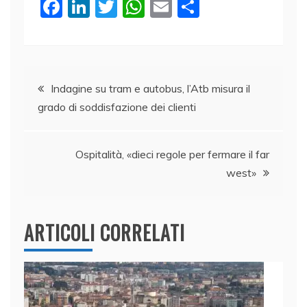
F
Li
T
W
E
C
a
n
w
h
m
o
c
k
itt
at
ai
n
e
e
er
s
l
di
Navigazione
b
dI
A
vi
Indagine su tram e autobus, l’Atb misura il
grado di soddisfazione dei clienti
o
n
p
di
articoli
o
p
k
Ospitalità, «dieci regole per fermare il far
west»
ARTICOLI CORRELATI