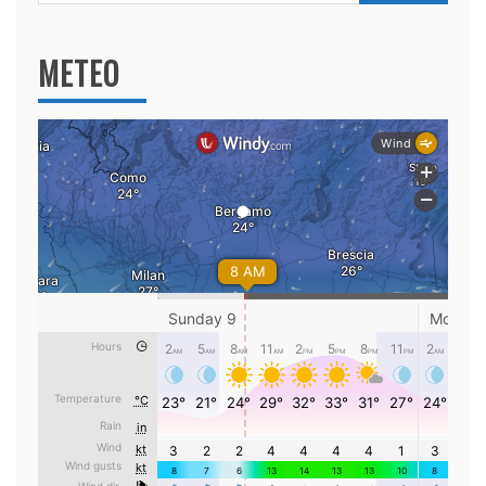
per:
METEO