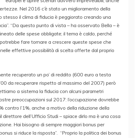
europei e aprire scenari davvero imprevedibili; anche
 certezze. Nel 2016 c’è stato un miglioramento della
 stesso il clima di fiducia è peggiorato creando una
ducia”. “Da questo punto di vista – ha osservato Bella – è
olineato delle spese obbligate; il tema è caldo, perché
e potrebbe fare tornare a crescere queste spese che
nelle effettive possibilità di scelta offerte dal proprio
mente recuperato un po’ di reddito (600 euro a testa
.700 da recuperare rispetto al massimo del 2007) però
Mettiamo a sistema la fiducia con alcuni parametri
 nostre preoccupazioni sul 2017: l’occupazione dovrebbe
 contro l’1%, anche a motivo della riduzione della
l direttore dell’Ufficio Studi – spiace dirlo ma è una cosa
zione. Hai bisogno di sempre maggiori bonus per
bonus si riduce la risposta”. “Proprio la politica dei bonus