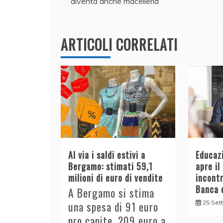
diventa anche macelleria
o
n
p
di
articoli
o
p
k
ARTICOLI CORRELATI
Al via i saldi estivi a
Educazi
Bergamo: stimati 59,1
apre il
milioni di euro di vendite
incont
Banca d
A Bergamo si stima
25 Set
una spesa di 91 euro
pro capite, 209 euro a