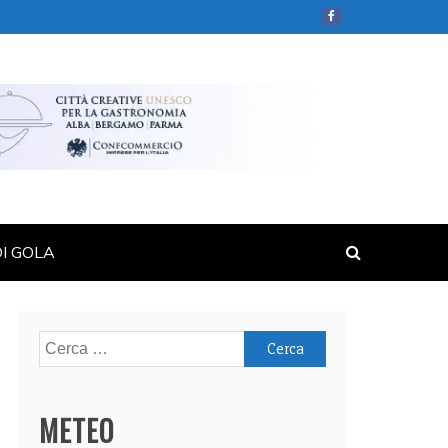
DI GOLA
Ricerca
per:
METEO