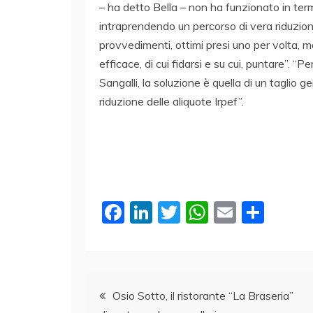
– ha detto Bella – non ha funzionato in termi
intraprendendo un percorso di vera riduzione 
provvedimenti, ottimi presi uno per volta, m
efficace, di cui fidarsi e su cui, puntare”.
Sangalli, la soluzione è quella di un taglio g
riduzione delle aliquote Irpef”.
F
Li
T
W
E
C
a
n
w
h
m
o
c
k
itt
at
ai
n
e
e
er
s
l
di
Navigazione
b
dI
A
vi
Osio Sotto, il ristorante “La Braseria”