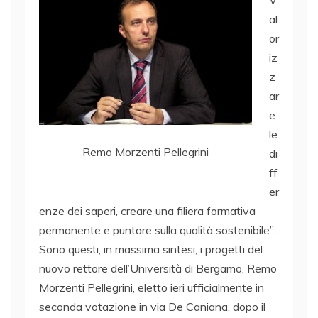
al
or
iz
z
ar
e
le
Remo Morzenti Pellegrini
di
ff
er
enze dei saperi, creare una filiera formativa
permanente e puntare sulla qualità sostenibile”.
Sono questi, in massima sintesi, i progetti del
nuovo rettore dell’Università di Bergamo, Remo
Morzenti Pellegrini, eletto ieri ufficialmente in
seconda votazione in via De Caniana, dopo il