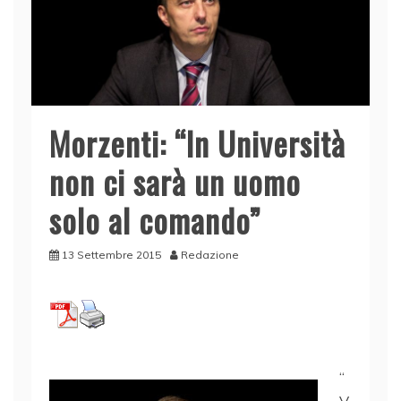
Morzenti: “In Università
non ci sarà un uomo
solo al comando”
13 Settembre 2015
Redazione
“
V