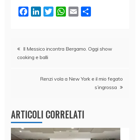
F
Li
T
W
E
C
a
n
w
h
m
o
c
k
itt
at
ai
n
e
e
er
s
l
di
Navigazione
b
dI
A
vi
Il Messico incontra Bergamo. Oggi show
cooking e balli
o
n
p
di
articoli
o
p
k
Renzi vola a New York e il mio fegato
s’ingrossa
ARTICOLI CORRELATI