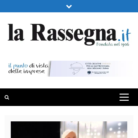
Skip
to
content
LA RASSEGNA
PORTALE DI ECONOMIA E FINANZA