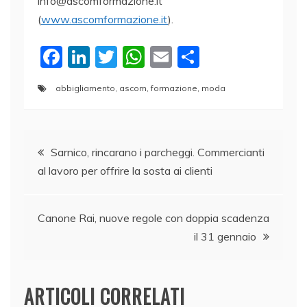
info@ascomformazione.it
(
www.ascomformazione.it
).
F
Li
T
W
E
C
a
n
w
h
m
o
abbigliamento
,
ascom
,
formazione
,
moda
c
k
itt
at
ai
n
e
e
er
s
l
di
Navigazione
b
dI
A
vi
Sarnico, rincarano i parcheggi. Commercianti
o
n
p
di
al lavoro per offrire la sosta ai clienti
articoli
o
p
k
Canone Rai, nuove regole con doppia scadenza
il 31 gennaio
ARTICOLI CORRELATI