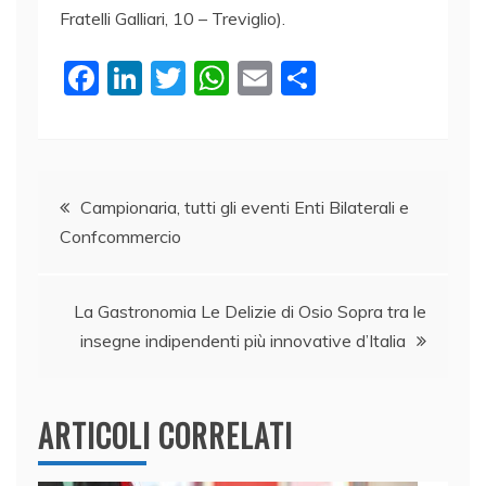
Fratelli Galliari, 10 – Treviglio).
F
Li
T
W
E
C
a
n
w
h
m
o
c
k
itt
at
ai
n
e
e
er
s
l
di
Navigazione
b
dI
A
vi
Campionaria, tutti gli eventi Enti Bilaterali e
Confcommercio
o
n
p
di
articoli
o
p
k
La Gastronomia Le Delizie di Osio Sopra tra le
insegne indipendenti più innovative d’Italia
ARTICOLI CORRELATI