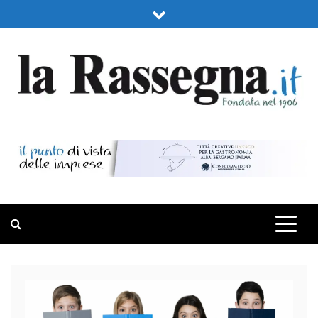
Skip
to
content
LA RASSEGNA
PORTALE DI ECONOMIA E FINANZA