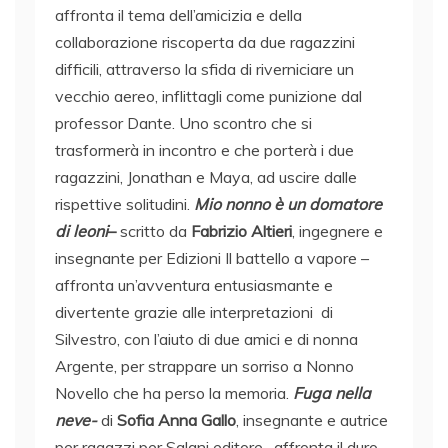
affronta il tema dell’amicizia e della
collaborazione riscoperta da due ragazzini
difficili, attraverso la sfida di riverniciare un
vecchio aereo, inflittagli come punizione dal
professor Dante. Uno scontro che si
trasformerà in incontro e che porterà i due
ragazzini, Jonathan e Maya, ad uscire dalle
rispettive solitudini.
Mio nonno è un domatore
di leoni
–
scritto da
Fabrizio Altieri
, ingegnere e
insegnante per Edizioni Il battello a vapore –
affronta un’avventura entusiasmante e
divertente grazie alle interpretazioni di
Silvestro, con l’aiuto di due amici e di nonna
Argente, per strappare un sorriso a Nonno
Novello che ha perso la memoria.
Fuga nella
neve-
di
Sofia Anna Gallo
, insegnante e autrice
per ragazzi per Salani editore- affronta il duro