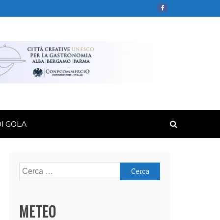
DI GOLA
Ricerca
per:
METEO