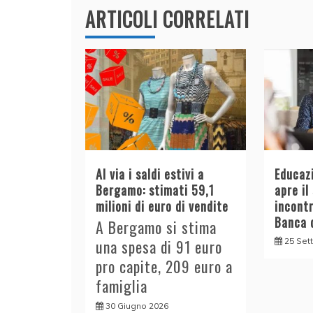
k
ARTICOLI CORRELATI
Al via i saldi estivi a
Educazi
Bergamo: stimati 59,1
apre il
milioni di euro di vendite
incont
Banca d
A Bergamo si stima
25 Set
una spesa di 91 euro
pro capite, 209 euro a
famiglia
30 Giugno 2026