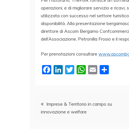
Per i ristoranti, TheFork fornisce un softwa
operazioni, e di migliorare servizio e ricavi
utilizzata con successo nel settore turistic
disponibilità. Alla presentazione bergamasca
direttore di Ascom Bergamo Confcommercio, 
dell’Associazione, Petronilla Frosio e il resp
Per prenotazioni consultare
www.ascombg.
F
Li
T
W
E
C
a
n
w
h
m
o
c
k
itt
at
ai
n
e
e
er
s
l
di
Navigazione
b
dI
A
vi
Imprese & Territorio in campo su
innovazione e welfare
o
n
p
di
articoli
o
p