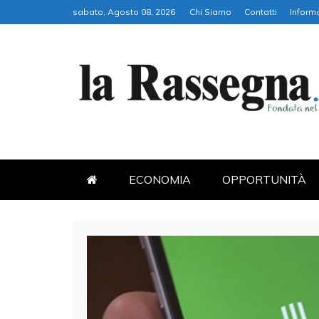
Skip
sabato, Agosto 08, 2026
Chi Siamo
Contatti
Informa
to
content
LA RASSEGNA
PORTALE DI ECONOMIA E FI
ECONOMIA
OPPORTUNITÀ