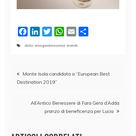
F
Li
T
W
E
C
a
n
w
h
m
o
dolci
,
enogastronomia
,
eventi
c
k
itt
at
ai
n
e
e
er
s
l
di
Navigazione
b
dI
A
vi
Monte Isola candidata a “European Best
o
n
p
di
Destination 2019”
articoli
o
p
k
All’Antico Benessere di Fara Gera d’Adda
pranzo di beneficenza per Lucia