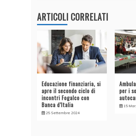
o
p
k
ARTICOLI CORRELATI
Educazione finanziaria, si
Ambulan
apre il secondo ciclo di
per i s
incontri Fogalco con
autoca
Banca d’Italia
15 Mar
25 Settembre 2024