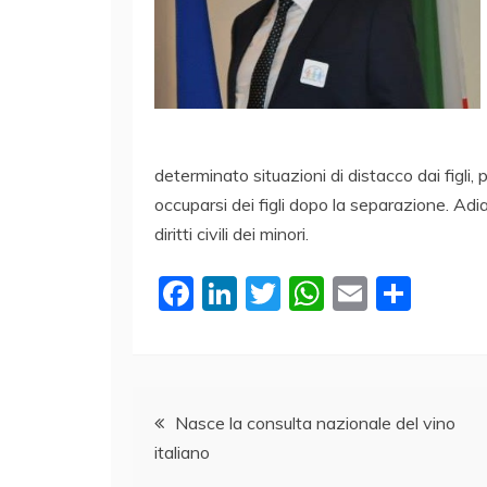
determinato situazioni di distacco dai figli, p
occuparsi dei figli dopo la separazione. Adi
diritti civili dei minori.
F
Li
T
W
E
C
a
n
w
h
m
o
c
k
itt
at
ai
n
e
e
er
s
l
di
Navigazione
b
dI
A
vi
Nasce la consulta nazionale del vino
italiano
o
n
p
di
articoli