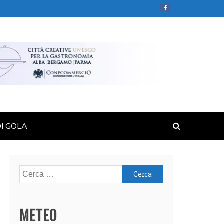
DI GOLA
Ricerca
per:
METEO