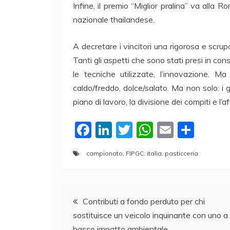
Infine, il premio “Miglior pralina” va alla 
nazionale thailandese.
A decretare i vincitori una rigorosa e scrupo
Tanti gli aspetti che sono stati presi in cons
le tecniche utilizzate, l’innovazione. Ma 
caldo/freddo, dolce/salato. Ma non solo: i 
piano di lavoro, la divisione dei compiti e l’
F
Li
T
W
E
C
a
n
w
h
m
o
campionato
,
FIPGC
,
italia
,
pasticceria
c
k
itt
at
ai
n
e
e
er
s
l
di
Navigazione
b
dI
A
vi
Contributi a fondo perduto per chi
o
n
p
di
sostituisce un veicolo inquinante con uno a
articoli
o
p
basso impatto ambientale