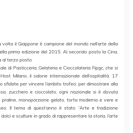
a volta il Giappone è campione del mondo nell’arte della
 nella prima edizione del 2015. Al secondo posto la Cina,
za al terzo posto.
e di Pasticceria, Gelateria e Cioccolateria Fipgc, che si
st Milano, il salone internazionale dell’ospitalità. 17
o sfidate per vincere l’ambito trofeo: per dimostrare alla
lassa, zucchero e cioccolato, ogni nazionale si è dovuta
o: praline, monoporzione gelato, torta moderna e vere e
seo. Il tema di quest’anno è stato “Arte e tradizione
olci e sculture in grado di rappresentare la storia, l’arte