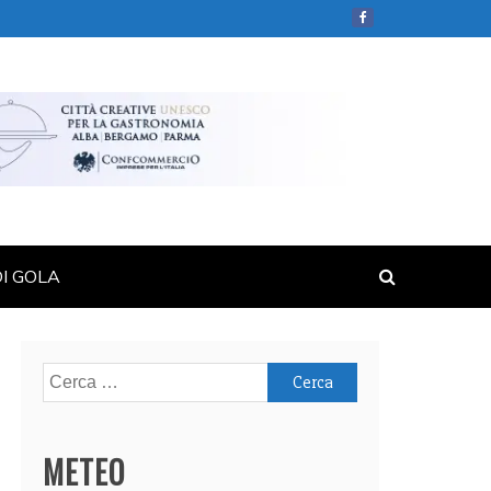
DI GOLA
Ricerca
per:
METEO