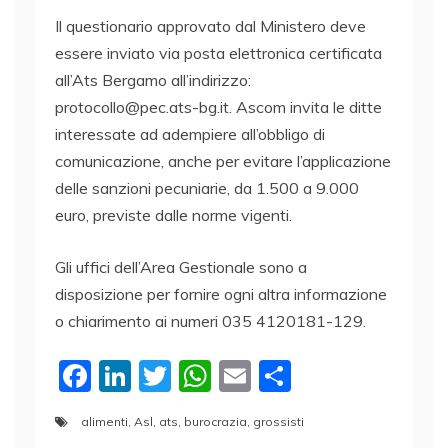
Il questionario approvato dal Ministero deve
essere inviato via posta elettronica certificata
all’Ats Bergamo all’indirizzo:
protocollo@pec.ats-bg.it. Ascom invita le ditte
interessate ad adempiere all’obbligo di
comunicazione, anche per evitare l’applicazione
delle sanzioni pecuniarie, da 1.500 a 9.000
euro, previste dalle norme vigenti.
Gli uffici dell’Area Gestionale sono a
disposizione per fornire ogni altra informazione
o chiarimento ai numeri 035 4120181-129.
F
Li
T
W
E
C
a
n
w
h
m
o
alimenti
,
Asl
,
ats
,
burocrazia
,
grossisti
c
k
itt
at
ai
n