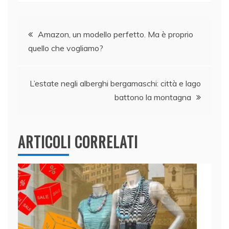
e
e
er
s
l
di
Navigazione
b
dI
A
vi
Amazon, un modello perfetto. Ma è proprio
o
n
p
di
quello che vogliamo?
articoli
o
p
k
L’estate negli alberghi bergamaschi: città e lago
battono la montagna
ARTICOLI CORRELATI