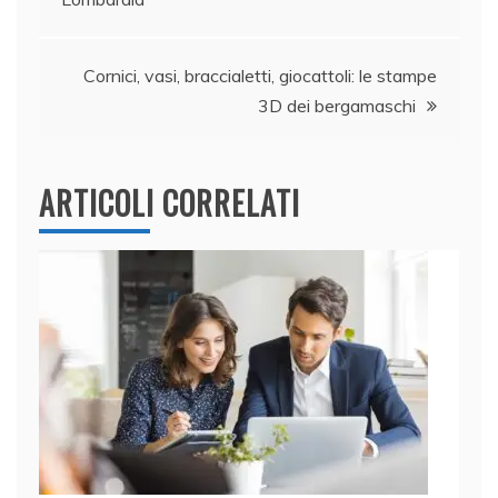
o
n
p
di
articoli
o
p
k
Cornici, vasi, braccialetti, giocattoli: le stampe
3D dei bergamaschi
ARTICOLI CORRELATI