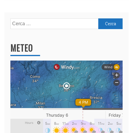
Ricerca
per:
METEO