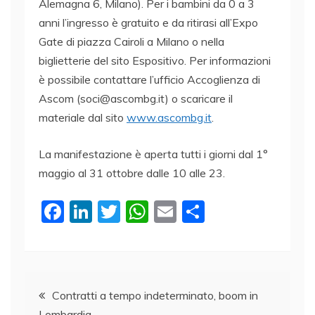
Alemagna 6, Milano). Per i bambini da 0 a 3
anni l’ingresso è gratuito e da ritirasi all’Expo
Gate di piazza Cairoli a Milano o nella
biglietterie del sito Espositivo. Per informazioni
è possibile contattare l’ufficio Accoglienza di
Ascom (soci@ascombg.it) o scaricare il
materiale dal sito
www.ascombg.it
.
La manifestazione è aperta tutti i giorni dal 1°
maggio al 31 ottobre dalle 10 alle 23.
F
Li
T
W
E
C
a
n
w
h
m
o
c
k
itt
at
ai
n
e
e
er
s
l
di
Navigazione
b
dI
A
vi
Contratti a tempo indeterminato, boom in
Lombardia