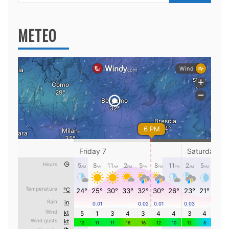
per:
METEO