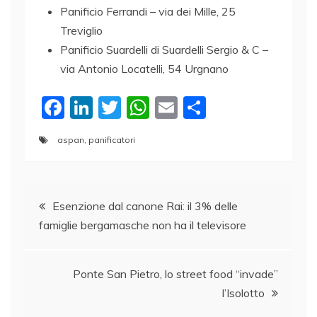
Panificio Ferrandi – via dei Mille, 25
Treviglio
Panificio Suardelli di Suardelli Sergio & C –
via Antonio Locatelli, 54 Urgnano
F
Li
T
W
E
C
a
n
w
h
m
o
aspan
,
panificatori
c
k
itt
at
ai
n
e
e
er
s
l
di
Navigazione
b
dI
A
vi
Esenzione dal canone Rai: il 3% delle
o
n
p
di
famiglie bergamasche non ha il televisore
articoli
o
p
k
Ponte San Pietro, lo street food “invade”
l’Isolotto