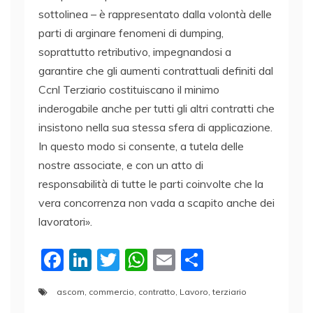
sottolinea – è rappresentato dalla volontà delle
parti di arginare fenomeni di dumping,
soprattutto retributivo, impegnandosi a
garantire che gli aumenti contrattuali definiti dal
Ccnl Terziario costituiscano il minimo
inderogabile anche per tutti gli altri contratti che
insistono nella sua stessa sfera di applicazione.
In questo modo si consente, a tutela delle
nostre associate, e con un atto di
responsabilità di tutte le parti coinvolte che la
vera concorrenza non vada a scapito anche dei
lavoratori».
F
Li
T
W
E
C
a
n
w
h
m
o
ascom
,
commercio
,
contratto
,
Lavoro
,
terziario
c
k
itt
at
ai
n