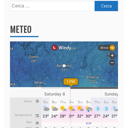
Ricerca
per:
METEO