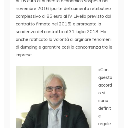
di 16 euro di aumento economico sospesa nel
novembre 2016 (parte dell’aumento retributivo
complessivo di 85 euro al IV Livello previsto dal
contratto firmato nel 2015) e prorogato la
scadenza del contratto al 31 luglio 2018. Ha
anche ratificato la volontà di arginare fenomeni
di dumping e garantire così la concorrenza tra le
imprese.
«Con
questo
accord
o si
sono
definit
e
regole