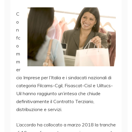
C
o
n
fc
o
m
m
er
cio Imprese per l’Italia e i sindacati nazionali di
categoria Filcams-Cgil, Fisascat-Cisl e Uiltucs-
Uil hanno raggiunto un’intesa che chiude
definitivamente il Contratto Terziario,
distribuzione e servizi.
L’accordo ha collocato a marzo 2018 la tranche