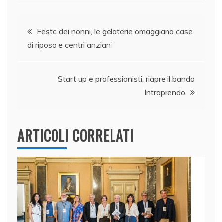
e
e
er
s
l
di
Navigazione
b
dI
A
vi
Festa dei nonni, le gelaterie omaggiano case
o
n
p
di
di riposo e centri anziani
articoli
o
p
k
Start up e professionisti, riapre il bando
Intraprendo
ARTICOLI CORRELATI