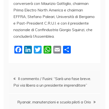
converserà con Maurizio Gattiglio, chairman
Prima Electro North America e chairman
EFFRA; Stefano Paleari, Università di Bergamo
e Past-President C.R.U.I. e con il presidente
nazionale di Confindustria Giorgio Squinzi, che
concluderà l’Assemblea.
F
Li
T
W
E
C
a
n
w
h
m
o
c
k
itt
at
ai
n
e
e
er
s
l
di
Navigazione
b
dI
A
vi
Il commento / Fusini: “Sarà una fase breve.
Poi via libera a un presidente imprenditore”
o
n
p
di
articoli
o
p
k
Ryanair, manutenzioni e scuola piloti a Orio