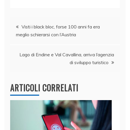
a
n
w
h
m
o
c
k
itt
at
ai
n
e
e
er
s
l
di
Navigazione
b
dI
A
vi
Visti i black bloc, forse 100 anni fa era
meglio schierarsi con l’Austria
o
n
p
di
articoli
o
p
k
Lago di Endine e Val Cavallina, arriva l’agenzia
di sviluppo turistico
ARTICOLI CORRELATI