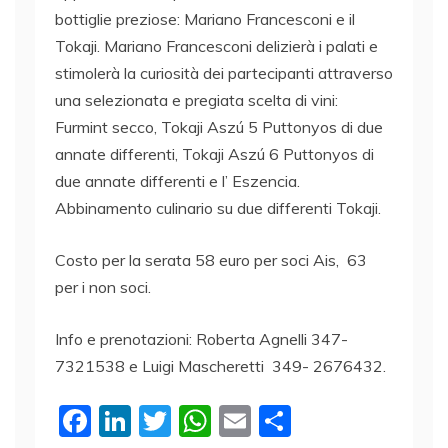
bottiglie preziose: Mariano Francesconi e il
Tokaji. Mariano Francesconi delizierà i palati e
stimolerà la curiosità dei partecipanti attraverso
una selezionata e pregiata scelta di vini:
Furmint secco, Tokaji Aszú 5 Puttonyos di due
annate differenti, Tokaji Aszú 6 Puttonyos di
due annate differenti e l’ Eszencia.
Abbinamento culinario su due differenti Tokaji.
Costo per la serata 58 euro per soci Ais, 63
per i non soci.
Info e prenotazioni: Roberta Agnelli 347-
7321538 e Luigi Mascheretti 349- 2676432.
F
Li
T
W
E
C