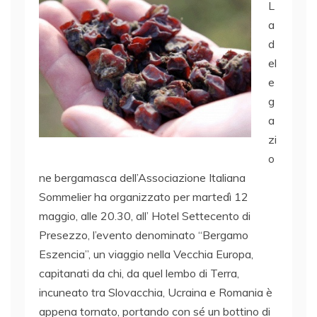
L
a
d
el
e
g
a
zi
o
ne bergamasca dell’Associazione Italiana
Sommelier ha organizzato per martedì 12
maggio, alle 20.30, all’ Hotel Settecento di
Presezzo, l’evento denominato “Bergamo
Eszencia”, un viaggio nella Vecchia Europa,
capitanati da chi, da quel lembo di Terra,
incuneato tra Slovacchia, Ucraina e Romania è
appena tornato, portando con sé un bottino di