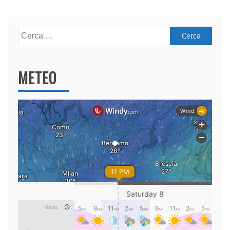
Ricerca
per:
METEO