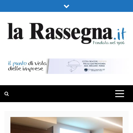
Skip
to
content
LA RASSEGNA
PORTALE DI ECONOMIA E FINANZA