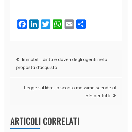
F
Li
T
W
E
C
a
n
w
h
m
o
c
k
itt
at
ai
n
e
e
er
s
l
di
Navigazione
b
dI
A
vi
Immobili, i diritti e doveri degli agenti nella
proposta d’acquisto
o
n
p
di
articoli
o
p
k
Legge sul libro, lo sconto massimo scende al
5% per tutti
ARTICOLI CORRELATI