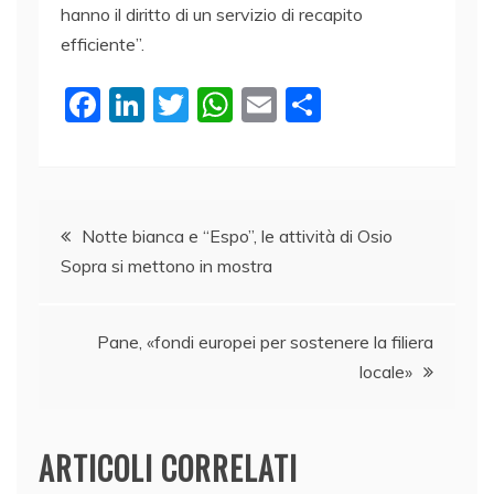
hanno il diritto di un servizio di recapito
efficiente”.
F
Li
T
W
E
C
a
n
w
h
m
o
c
k
itt
at
ai
n
e
e
er
s
l
di
Navigazione
b
dI
A
vi
Notte bianca e “Espo”, le attività di Osio
Sopra si mettono in mostra
o
n
p
di
articoli
o
p
k
Pane, «fondi europei per sostenere la filiera
locale»
ARTICOLI CORRELATI