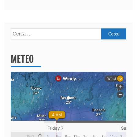
Ricerca
per:
METEO