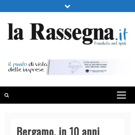
Skip
to
content
LA RASSEGNA
PORTALE DI ECONOMIA E FINANZA
Bergamo, in 10 anni