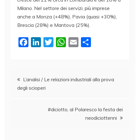
Milano. Nel settore dei servizi, più imprese
anche a Monza (+48%), Pavia (quasi +30%),
Brescia (28%) e Mantova (25%).
F
Li
T
W
E
C
a
n
w
h
m
o
c
k
itt
at
ai
n
e
e
er
s
l
di
Navigazione
b
dI
A
vi
L’analisi / Le relazioni industriali alla prova
degli scioperi
o
n
p
di
articoli
o
p
k
#diciotto, al Polaresco la festa dei
neodiciottenni