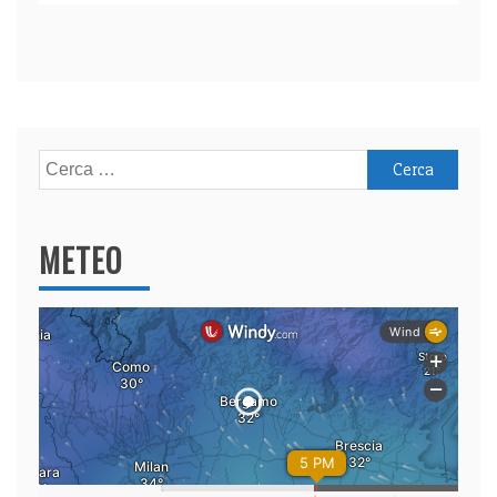
Ricerca
per:
METEO