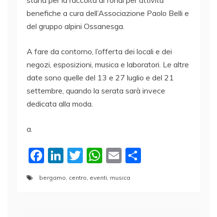
benefiche a cura dell’Associazione Paolo Belli e
del gruppo alpini Ossanesga.
A fare da contorno, l’offerta dei locali e dei
negozi, esposizioni, musica e laboratori. Le altre
date sono quelle del 13 e 27 luglio e del 21
settembre, quando la serata sarà invece
dedicata alla moda.
a.
F
Li
T
W
E
C
a
n
w
h
m
o
bergamo
,
centro
,
eventi
,
musica
c
k
itt
at
ai
n
e
e
er
s
l
di