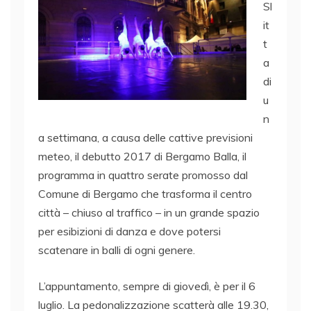
Sl
it
t
a
di
u
n
a settimana, a causa delle cattive previsioni
meteo, il debutto 2017 di Bergamo Balla, il
programma in quattro serate promosso dal
Comune di Bergamo che trasforma il centro
città – chiuso al traffico – in un grande spazio
per esibizioni di danza e dove potersi
scatenare in balli di ogni genere.
L’appuntamento, sempre di giovedì, è per il 6
luglio. La pedonalizzazione scatterà alle 19.30,