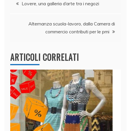
Navigazione
b
dI
A
vi
Lovere, una galleria d’arte tra i negozi
o
n
p
di
articoli
o
p
Alternanza scuola-lavoro, dalla Camera di
k
commercio contributi per le pmi
ARTICOLI CORRELATI