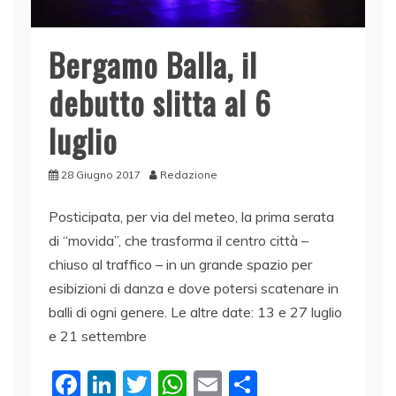
Bergamo Balla, il
debutto slitta al 6
luglio
28 Giugno 2017
Redazione
Posticipata, per via del meteo, la prima serata
di “movida”, che trasforma il centro città –
chiuso al traffico – in un grande spazio per
esibizioni di danza e dove potersi scatenare in
balli di ogni genere. Le altre date: 13 e 27 luglio
e 21 settembre
F
Li
T
W
E
C