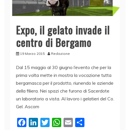
Expo, il gelato invade il
centro di Bergamo
19 Marzo 2015
Redazione
Dal 15 maggio al 30 giugno l’evento che per la
prima volta mette in mostra la vocazione tutta
bergamasca per il prodotto, riunendo le aziende
della filiera. Nei spazi che furono di Sacerdote
un laboratorio a vista. Al lavoro i gelatieri del Co.
Gel. Ascom
F
Li
T
W
E
C