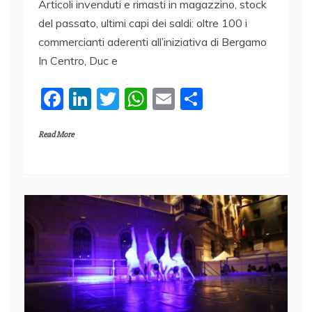
Articoli invenduti e rimasti in magazzino, stock
del passato, ultimi capi dei saldi: oltre 100 i
commercianti aderenti all’iniziativa di Bergamo
In Centro, Duc e
F
Li
T
W
E
C
a
n
w
h
m
o
Read More
c
k
itt
at
ai
n
e
e
er
s
l
di
b
dI
A
vi
o
n
p
di
o
p
k