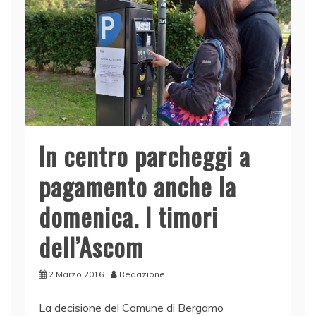
o
p
k
In centro parcheggi a
pagamento anche la
domenica. I timori
dell’Ascom
2 Marzo 2016
Redazione
La decisione del Comune di Bergamo