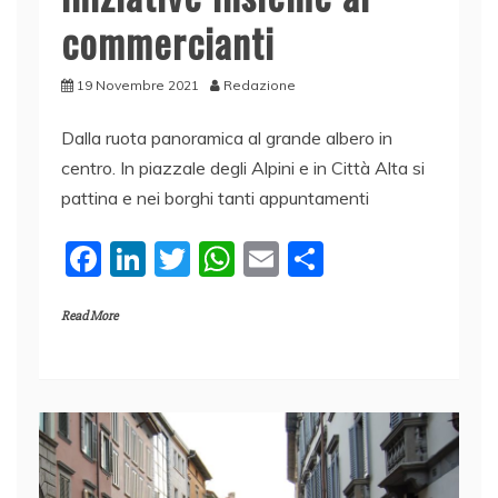
commercianti
19 Novembre 2021
Redazione
Dalla ruota panoramica al grande albero in
centro. In piazzale degli Alpini e in Città Alta si
pattina e nei borghi tanti appuntamenti
F
Li
T
W
E
C
a
n
w
h
m
o
Read More
c
k
itt
at
ai
n
e
e
er
s
l
di
b
dI
A
vi
o
n
p
di
o
p