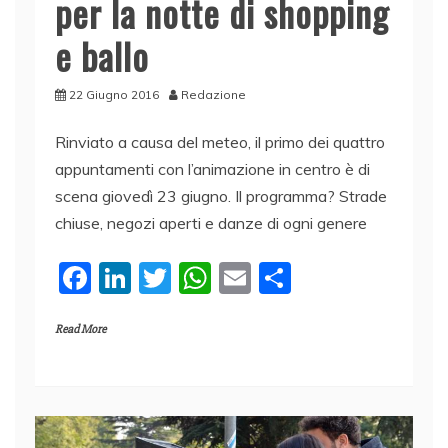
per la notte di shopping
e ballo
22 Giugno 2016
Redazione
Rinviato a causa del meteo, il primo dei quattro
appuntamenti con l’animazione in centro è di
scena giovedì 23 giugno. Il programma? Strade
chiuse, negozi aperti e danze di ogni genere
F
Li
T
W
E
C
a
n
w
h
m
o
Read More
c
k
itt
at
ai
n
e
e
er
s
l
di
b
dI
A
vi
o
n
p
di