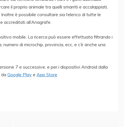
are il proprio animale tra quelli smarriti e accalappiati,
noltre è possibile consultare sia l’elenco di tutte le
 e accreditati all’Anagrafe.
itivo mobile. La ricerca può essere effettuata filtrando i
lia, numero di microchip, provincia, ecc, e c’è anche una
versione 7 e successive, e per i dispositivi Android dalla
e da
Google Play
e
App Store