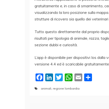
gratuitamente e, in caso di smarrimento, cerc
visualizzando la loro posizione sulla mappa. I
strutture di ricovero sia quello dei veterinari
Tutto questo direttamente dal proprio dispos
risultati per tipologia di animale, razza, tag
sezione dubbi e curiosità.
L’app è disponibile per dispositivi Ios dalla 
versione 4.4 ed è scaricabile gratuitament
F
Li
T
W
E
C
a
n
w
h
m
o
animali
,
regione lombardia
c
k
itt
at
ai
n
e
e
er
s
l
di
b
dI
A
vi