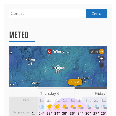
Ricerca
per:
METEO