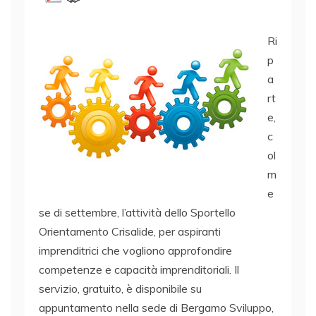
Ri
p
a
rt
e,
c
ol
m
e
se di settembre, l’attività dello Sportello
Orientamento Crisalide, per aspiranti
imprenditrici che vogliono approfondire
competenze e capacità imprenditoriali. Il
servizio, gratuito, è disponibile su
appuntamento nella sede di Bergamo Sviluppo,