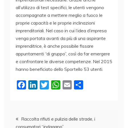
all’utilizzo di test specifici, le utenti vengono
accompagnate a mettere meglio a fuoco le
proprie capacità e le proprie inclinazioni
imprenditoriali. Nel caso in cui l’idea d’impresa
venga portata avanti da più di una aspirante
imprenditrice, è anche possibile fissare
appuntamenti “di gruppo”, così da far emergere
e confrontare le diverse competenze. Nel 2015
hanno beneficiato dello Sportello 53 utenti.
F
Li
T
W
E
C
a
n
w
h
m
o
c
k
itt
at
ai
n
e
e
er
s
l
di
Navigazione
b
dI
A
vi
Raccolta rifiuti e pulizia delle strade, i
consumatori “indagano”