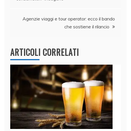
o
n
p
di
articoli
o
p
k
Agenzie viaggi e tour operator: ecco il bando
che sostiene il rilancio
ARTICOLI CORRELATI