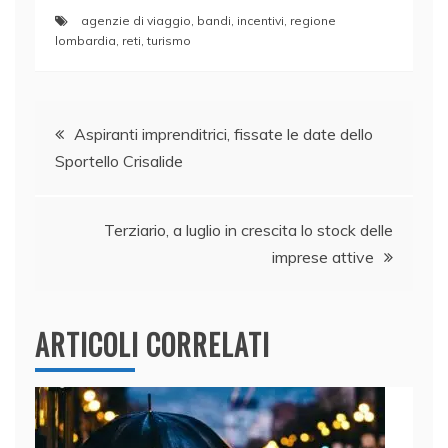
a
n
w
h
m
o
agenzie di viaggio
,
bandi
,
incentivi
,
regione
c
k
itt
at
ai
n
lombardia
,
reti
,
turismo
e
e
er
s
l
di
b
dI
A
vi
Navigazione
o
n
p
di
Aspiranti imprenditrici, fissate le date dello
o
p
Sportello Crisalide
articoli
k
Terziario, a luglio in crescita lo stock delle
imprese attive
ARTICOLI CORRELATI