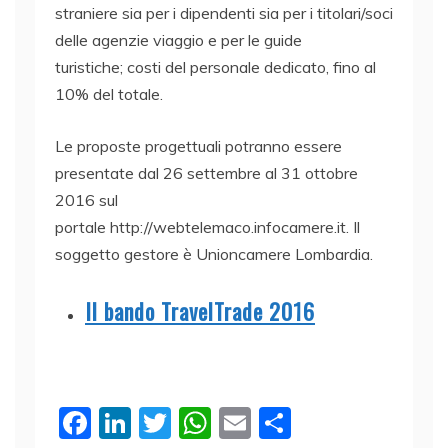
straniere sia per i dipendenti sia per i titolari/soci
delle agenzie viaggio e per le guide
turistiche; costi del personale dedicato, fino al
10% del totale.
Le proposte progettuali potranno essere
presentate dal 26 settembre al 31 ottobre
2016 sul
portale http://webtelemaco.infocamere.it. Il
soggetto gestore è Unioncamere Lombardia.
Il bando TravelTrade 2016
F
Li
T
W
E
C