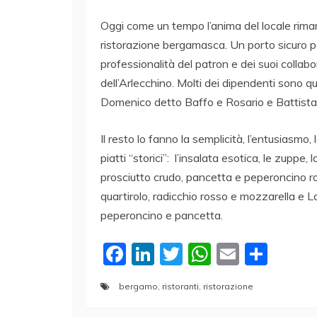
Oggi come un tempo l’anima del locale riman
ristorazione bergamasca. Un porto sicuro p
professionalità del patron e dei suoi collabo
dell’Arlecchino. Molti dei dipendenti sono qu
Domenico detto Baffo e Rosario e Battista, 
Il resto lo fanno la semplicità, l’entusiasmo, 
piatti “storici”: l’insalata esotica, le zuppe, l
prosciutto crudo, pancetta e peperoncino ros
quartirolo, radicchio rosso e mozzarella e 
peperoncino e pancetta.
F
Li
T
W
E
C
a
n
w
h
m
o
bergamo
,
ristoranti
,
ristorazione
c
k
itt
at
ai
n