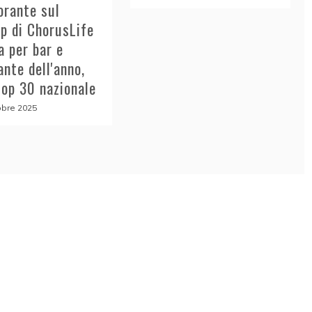
torante sul
p di ChorusLife
za per bar e
ante dell'anno,
top 30 nazionale
obre 2025