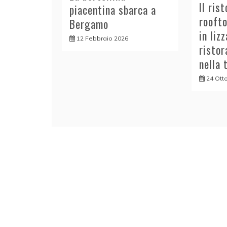
Il ris
piacentina sbarca a
roofto
Bergamo
in liz
12 Febbraio 2026
ristor
nella 
24 Ott