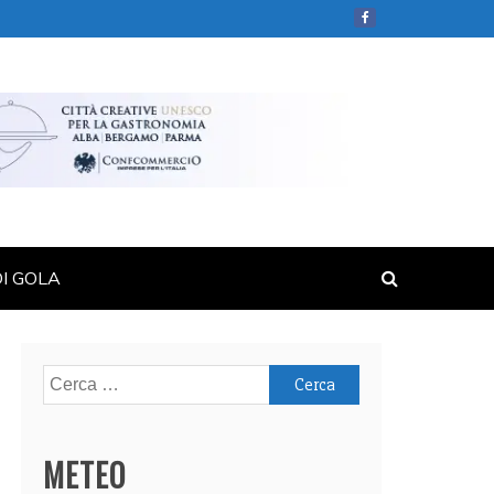
DI GOLA
Ricerca
per:
METEO