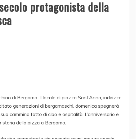
secolo protagonista della
sca
cchino di Bergamo. Il locale di piazza Sant’Anna, indirizzo
ospitato generazioni di bergamaschi, domenica spegnerà
suo cammino fatto di cibo e ospitalità.
L’anniversario è
 storia della pizza a Bergamo.
rmula che, nonostante sia passato quasi mezzo secolo,