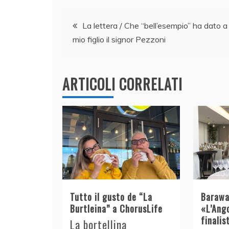
e
e
er
s
l
di
Navigazione
b
dI
A
vi
La lettera / Che “bell’esempio” ha dato a
o
n
p
di
mio figlio il signor Pezzoni
articoli
o
p
k
ARTICOLI CORRELATI
Tutto il gusto de “La
Barawa
Burtleina” a ChorusLife
«L’Ang
finalis
La bortellina