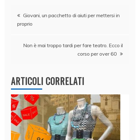
b
dI
A
vi
Navigazione
o
n
p
di
Giovani, un pacchetto di aiuti per mettersi in
o
p
proprio
articoli
k
Non è mai troppo tardi per fare teatro. Ecco il
corso per over 60
ARTICOLI CORRELATI