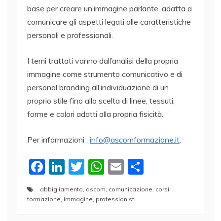
base per creare un’immagine parlante, adatta a
comunicare gli aspetti legati alle caratteristiche
personali e professionali.
I temi trattati vanno dall’analisi della propria
immagine come strumento comunicativo e di
personal branding all’individuazione di un
proprio stile fino alla scelta di linee, tessuti,
forme e colori adatti alla propria fisicità.
Per informazioni :
info@ascomformazione.it
.
F
Li
T
W
E
C
a
n
w
h
m
o
abbigliamento
,
ascom
,
comunicazione
,
corsi
,
c
k
itt
at
ai
n
formazione
,
immagine
,
professionisti
e
e
er
s
l
di